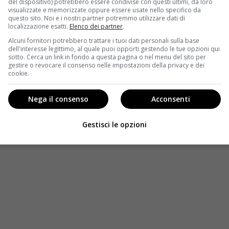
del dispositivo) potrebbero essere condivise con questi ultimi, da loro
 saranno liberate e potranno tornare a casa dalla
visualizzate e memorizzate oppure essere usate nello specifico da
questo sito. Noi e i nostri partner potremmo utilizzare dati di
localizzazione esatti.
Elenco dei partner
.
 definitivamente
, con la liberazione delle bambine.
Alcuni fornitori potrebbero trattare i tuoi dati personali sulla base
dell'interesse legittimo, al quale puoi opporti gestendo le tue opzioni qui
he vedranno Franco alla ricerca di Salvo Prisco e le
sotto. Cerca un link in fondo a questa pagina o nel menu del sito per
etterà nei prossimi episodi? Intanto, Franco rivedrà
gestire o revocare il consenso nelle impostazioni della privacy e dei
cookie.
i Angela avrebbe avuto una storia. Angela infatti
aveva visti baciarsi sotto casa. Proprio da tutta questa
Nega il consenso
Acconsenti
isco sul rapimento delle due bambine.
Gestisci le opzioni