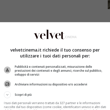
velvetcinema.it richiede il tuo consenso per
sto al Sole hanno rivelato una svolta sconvolgente,
utilizzare i tuoi dati personali per:
lvo Prisco. Il motivo del rapimento è la sete di denaro
 somma cospicua di denaro da parte di Franco, padre di
Pubblicità e contenuti personalizzati, misurazione delle
e due bambine?
prestazioni dei contenuti e degli annunci, ricerche sul pubblico,
sviluppo di servizi
ndo in onda degli
episodi sconvolgenti
. Dopo
il
sco,
vedremo che tutti a
Palazzo Palladini
saranno
Archiviare informazioni su dispositivo e/o accedervi
è placare la sua sete di denaro, spillando più soldi
ci ha architettato appunto il piano del rapimento.
Scopri di più
o del riscatto ma le cose non sembrano andare come
I tuoi dati personali verranno trattati da 327 partner e le informazioni
raccolte dal tuo dispositivo (come cookie, identificatori univoci e altri dati
e lasceranno i telespettatori in apprensione per la