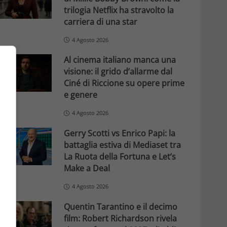
trilogia Netflix ha stravolto la
carriera di una star
4 Agosto 2026
Al cinema italiano manca una
visione: il grido d’allarme dal
Ciné di Riccione su opere prime
e genere
4 Agosto 2026
Gerry Scotti vs Enrico Papi: la
battaglia estiva di Mediaset tra
La Ruota della Fortuna e Let’s
Make a Deal
4 Agosto 2026
Quentin Tarantino e il decimo
film: Robert Richardson rivela