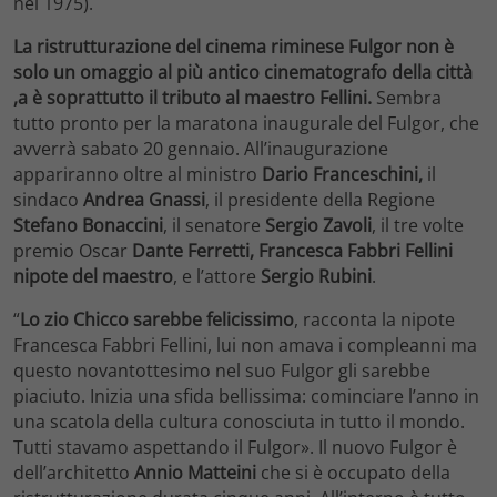
nel 1975).
La ristrutturazione del cinema riminese Fulgor non è
solo un omaggio al più antico cinematografo della città
,a è soprattutto il tributo al maestro Fellini.
Sembra
tutto pronto per la maratona inaugurale del Fulgor, che
avverrà sabato 20 gennaio. All’inaugurazione
appariranno oltre al ministro
Dario Franceschini,
il
sindaco
Andrea Gnassi
, il presidente della Regione
Stefano Bonaccini
, il senatore
Sergio Zavoli
, il tre volte
premio Oscar
Dante Ferretti, Francesca Fabbri Fellini
nipote del maestro
, e l’attore
Sergio Rubini
.
“
Lo zio Chicco sarebbe felicissimo
, racconta la nipote
Francesca Fabbri Fellini, lui non amava i compleanni ma
questo novantottesimo nel suo Fulgor gli sarebbe
piaciuto. Inizia una sfida bellissima: cominciare l’anno in
una scatola della cultura conosciuta in tutto il mondo.
Tutti stavamo aspettando il Fulgor». Il nuovo Fulgor è
dell’architetto
Annio Matteini
che si è occupato della