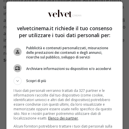
ristrutturazione durata cinque anni. All’interno è tutto
un abbondare di oro, stucchi e boiserie. Volute di legno
incurvato nell’ingresso, listoni di ottone che
accarezzano tutta la muratura. “Sarà un luogo aperto di
relazioni, un luogo della memoria, che ha raccolto cento
velvetcinema.it richiede il tuo consenso
anni di cinematografia, ma anche un centro d’impulso
per utilizzare i tuoi dati personali per:
intellettuale che funzionerà tutto l’anno, un contenitore
multimediale che ospiterà cinema, letteratura,
Pubblicità e contenuti personalizzati, misurazione
delle prestazioni dei contenuti e degli annunci,
retrospettive e dibattiti”, spiega
Elena Zanni, della
ricerche sul pubblico, sviluppo di servizi
società Khairos che gestirà le sale
.
Archiviare informazioni su dispositivo e/o accedervi
Scopri di più
I tuoi dati personali verranno trattati da 327 partner e le
informazioni raccolte dal tuo dispositivo (come cookie,
identificatori univoci e altri dati del dispositivo) potrebbero
essere condivise con questi ultimi, da loro visualizzate e
memorizzate oppure essere usate nello specifico da questo
sito. Noi e i nostri partner potremmo utilizzare dati di
localizzazione esatti.
Elenco dei partner
.
Alcuni fornitori potrebbero trattare i tuoi dati personali sulla