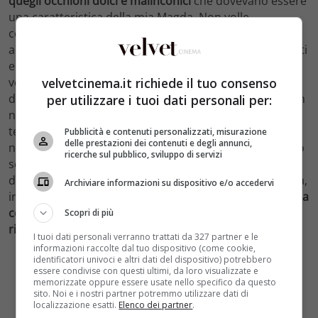
quegli occhioni dolci e malinconici
che dovevano essere
una caratteristica della mia Magda. Non volle
continuare per scelta la strada del cinema. Era rimasta
appagata dal nostro film e si mise ad organizzare eventi
e concerti musicali.
Non sapevo fosse malata.
L’ ultima
velvetcinema.it richiede il tuo consenso
volta la incontrai lo scorso anno all’Isola Tiberina
durante la rassegna cinematografica estiva. Di quel film
per utilizzare i tuoi dati personali per:
non è rimasto quasi nessuno, e questo mi deprime
terribilmente. Ma il cinema, fortunatamente, ci ” ferma
Pubblicità e contenuti personalizzati, misurazione
delle prestazioni dei contenuti e degli annunci,
nel tempo”. Illudendoci di una certa immortalità su uno
ricerche sul pubblico, sviluppo di servizi
schermo. Magda sarà sempre nel mio cuore come una
delle creazioni più riuscite: era sempre allegra,spiritosa,
Archiviare informazioni su dispositivo e/o accedervi
ironica.
Grazie Irina per aver condiviso con me una bella
commedia rimasta nel cuore di tanti spettatori. Ti
Scopri di più
ricorderò per sempre cara, dolce amica
“.
I tuoi dati personali verranno trattati da 327 partner e le
informazioni raccolte dal tuo dispositivo (come cookie,
identificatori univoci e altri dati del dispositivo) potrebbero
essere condivise con questi ultimi, da loro visualizzate e
memorizzate oppure essere usate nello specifico da questo
sito. Noi e i nostri partner potremmo utilizzare dati di
localizzazione esatti.
Elenco dei partner
.