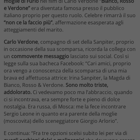
moglie di Furio
nel film di Carlo Verdone
“Bianco, Rosso
e Verdone”
era diventata famosa presso il pubblico
italiano proprio per questo ruolo. Celebre rimarrà il suo
“non ce la faccio più”
, affermazione esasperata agli
atteggiamenti del marito.
Carlo Verdone
, compagno di set della Sanpiter, proprio
in occasione della sua scomparsa, ricorda la collega con
un
commovente messaggio
lasciato sui social. Così si
legge sulla sua bacheca Facebook: “Cari amici, proprio
ora vengo a conoscenza della scomparsa di una mia
brava ed affettuosa attrice: Irina Sanpiter, la Magda di
Bianco, Rosso & Verdone.
Sono molto triste,
addolorato.
Ci vedevamo poco ma l’abbraccio, quando
ci si incontrava, era sempre forte e pieno di dolce
nostalgia. Era russa, di Mosca: me la fece incontrare
Sergio Leone in quanto era parente della moglie
(moscovita) dello sceneggiatore Giorgio Arlorio”.
E continua: “Fra tre opzioni scelsi subito lei per via di