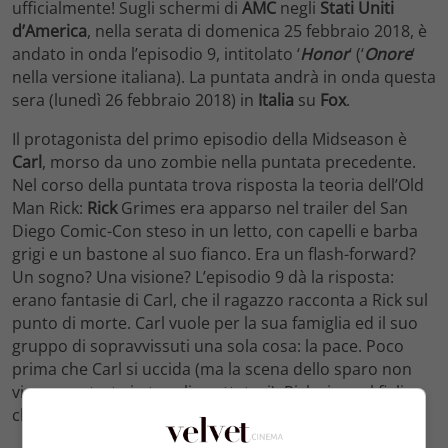
ufficialmente! Sugli schermi di
AMC
negli
Stati Uniti
d’America
, nella serata di domenica 25 febbraio 2018, è
andato in onda l’episodio 9, intitolato ‘
Honor
‘ (‘
Onore
‘
nella versione italiana). La puntata andrà in onda questa
sera (lunedì 26 febbraio 2018) in
Italia
su
Fox
.
Il protagonista del primo episodio della Midseason è
Carl
, morso da uno zombie nella puntata precedente.
Nel corso della puntata trova risposta la teoria dell’Old
Man Rick:
Rick
Grimes era apparso nel trailer del San
Diego Comic-Con steso in un letto, con capelli e barba
grigi e un bastone al suo fianco. Era un flash-forward?
Un sogno? Una visione? L’episodio 9 dà la risposta:
erano fantasie di Carl, che il ragazzo racconta a Rick sul
punto di morte. Carl vuole per la sua famiglia ed il suo
gruppo di sopravvissuti una sola cosa: la pace. Poco
prima che Carl si uccida (ma la scena dello sparo non
viene mostrata in tv agli spettatori), Rick giura al figlio
che cercherà di rendere reale la sua visione.