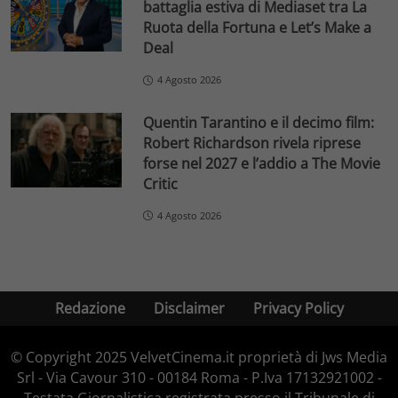
battaglia estiva di Mediaset tra La
Ruota della Fortuna e Let’s Make a
Deal
4 Agosto 2026
Quentin Tarantino e il decimo film:
Robert Richardson rivela riprese
forse nel 2027 e l’addio a The Movie
Critic
4 Agosto 2026
Redazione
Disclaimer
Privacy Policy
© Copyright 2025 VelvetCinema.it proprietà di Jws Media
Srl - Via Cavour 310 - 00184 Roma - P.Iva 17132921002 -
Testata Giornalistica registrata presso il Tribunale di