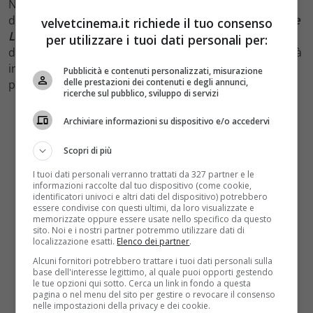
Nel prossimo episodio di The Walking Dead, il decimo
della stagione ed secondo dopo la pausa, intitolato
The
velvetcinema.it richiede il tuo consenso
Lost and The Plunderes
, proseguirà la guerra ‘a
per utilizzare i tuoi dati personali per:
distanza’ tra Rick Grimes ed il ‘villain’
Negan
.
Simon
sarà
incaricato di inviare un messaggio al Garbage People
Pubblicità e contenuti personalizzati, misurazione
delle prestazioni dei contenuti e degli annunci,
per aver tradito The Saviors…
ricerche sul pubblico, sviluppo di servizi
Archiviare informazioni su dispositivo e/o accedervi
Scopri di più
I tuoi dati personali verranno trattati da 327 partner e le
informazioni raccolte dal tuo dispositivo (come cookie,
identificatori univoci e altri dati del dispositivo) potrebbero
essere condivise con questi ultimi, da loro visualizzate e
memorizzate oppure essere usate nello specifico da questo
sito. Noi e i nostri partner potremmo utilizzare dati di
localizzazione esatti.
Elenco dei partner
.
Alcuni fornitori potrebbero trattare i tuoi dati personali sulla
base dell'interesse legittimo, al quale puoi opporti gestendo
le tue opzioni qui sotto. Cerca un link in fondo a questa
pagina o nel menu del sito per gestire o revocare il consenso
nelle impostazioni della privacy e dei cookie.