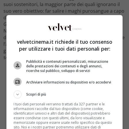
suoi sostenitori, la maggior parte dei quali ignorano il
suo vero obiettivo: far salire i maghi purosangue a capo
di tutti gli esseri non magici. Per sventare i piani di
Grindelwald, Albus Silente recluta il suo ex studente
Newt Scamander, che acconsente ad aiutarlo, ignaro
dei pericoli che lo aspettano. Si creano divisioni, mentre
velvetcinema.it richiede il tuo consenso
l’amore e la lealtà vengono messi alla prova, anche tra
per utilizzare i tuoi dati personali per:
gli amici più sinceri e in famiglia, in un magico mondo
sempre più frammentato.
Pubblicità e contenuti personalizzati, misurazione
delle prestazioni dei contenuti e degli annunci,
ricerche sul pubblico, sviluppo di servizi
Archiviare informazioni su dispositivo e/o accedervi
Scopri di più
I tuoi dati personali verranno trattati da 327 partner e le
informazioni raccolte dal tuo dispositivo (come cookie,
identificatori univoci e altri dati del dispositivo) potrebbero
essere condivise con questi ultimi, da loro visualizzate e
memorizzate oppure essere usate nello specifico da questo
sito. Noi e i nostri partner potremmo utilizzare dati di