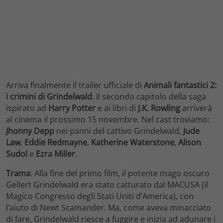
Arriva finalmente il trailer ufficiale di
Animali fantastici 2:
i crimini di Grindelwald
. Il secondo capitolo della saga
ispirato ad
Harry Potter
e ai libri di
J.K. Rowling
arriverà
al cinema il prossimo 15 novembre. Nel cast troviamo:
Jhonny Depp
nei panni del cattivo Grindelwald,
Jude
Law
,
Eddie Redmayne
,
Katherine Waterstone
,
Alison
Sudol
e
Ezra Miller
.
Trama
: Alla fine del primo film, il potente mago oscuro
Gellert Grindelwald era stato catturato dal MACUSA (il
Magico Congresso degli Stati Uniti d’America), con
l’aiuto di Newt Scamander. Ma, come aveva minacciato
di fare, Grindelwald riesce a fuggire e inizia ad adunare i