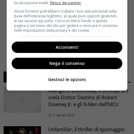
localizzazione esatti.
Elenco dei partner
.
Alcuni fornitori potrebbero trattare i tuoi dati personali sulla
base dell'interesse legittimo, al quale puoi opporti gestendo
le tue opzioni qui sotto. Cerca un link in fondo a questa
pagina o nel menu del sito per gestire o revocare il consenso
nelle impostazioni della privacy e dei cookie.
Acconsenti
Nega il consenso
ARTICOLI RECENTI
Gestisci le opzioni
Avengers: Doomsday, il concept art
svela Dottor Destino di Robert
Downey Jr. e gli X-Men dell’MCU
5 Agosto 2026
Unfamiliar, il thriller di spionaggio