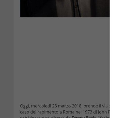
Oggi, mercoledì 28 marzo 2018, prende il via su
S
caso del rapimento a Roma nel 1973 di John Paul Ge
tv è ideata e co-diretta da
Danny Boyle
(
Trainspot