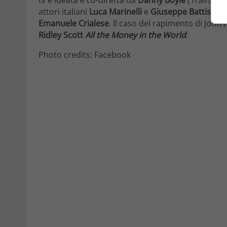
attori italiani
Luca Marinelli
e
Giuseppe Battiston
Emanuele Crialese
. Il caso del rapimento di John P
Ridley Scott
All the Money in the World
.
Photo credits: Facebook