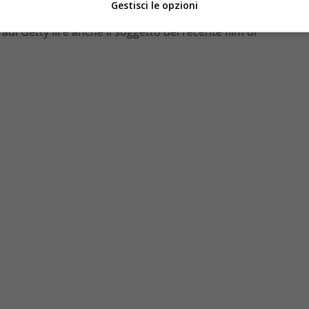
Gestisci le opzioni
. Uno degli episodi della serie tv è stato diretto da
aul Getty III è anche il soggetto del recente film di