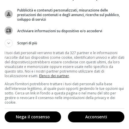
Pubblicità e contenuti personalizzati, misurazione delle
prestazioni dei contenuti e degli annunci, ricerche sul pubblico,
sviluppo di servizi
Archiviare informazioni su dispositivo e/o accedervi
Scopri di più
I tuoi dati personali verranno trattati da 327 partner e le informazioni
raccolte dal tuo dispositivo (come cookie, identificatori univoci e altri dati
del dispositivo) potrebbero essere condivise con questi ultimi, da loro
visualizzate e memorizzate oppure essere usate nello specifico da
questo sito. Noi e i nostri partner potremmo utilizzare dati di
localizzazione esatti.
Elenco dei partner
.
Alcuni fornitori potrebbero trattare i tuoi dati personali sulla base
dell'interesse legittimo, al quale puoi opporti gestendo le tue opzioni qui
sotto. Cerca un link in fondo a questa pagina o nel menu del sito per
gestire o revocare il consenso nelle impostazioni della privacy e dei
cookie.
ky Atlantic HD Trust – Il rapimento Getty
, la serie tv sul
Nega il consenso
Acconsenti
tty III, nipote del miliardario John Paul Getty. La serie
ting
). Nel cast internazionale spicca la presenza degli