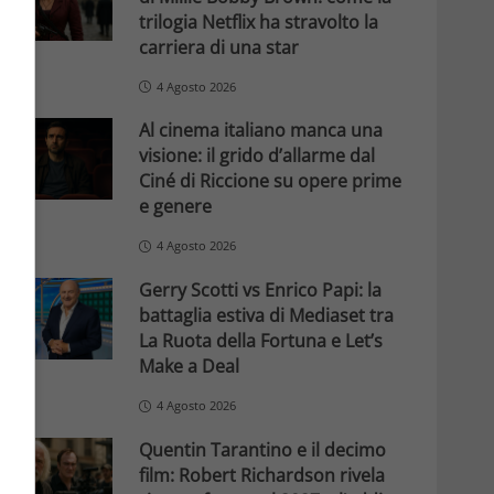
trilogia Netflix ha stravolto la
carriera di una star
4 Agosto 2026
Al cinema italiano manca una
visione: il grido d’allarme dal
Ciné di Riccione su opere prime
e genere
4 Agosto 2026
Gerry Scotti vs Enrico Papi: la
battaglia estiva di Mediaset tra
La Ruota della Fortuna e Let’s
Make a Deal
4 Agosto 2026
Quentin Tarantino e il decimo
film: Robert Richardson rivela