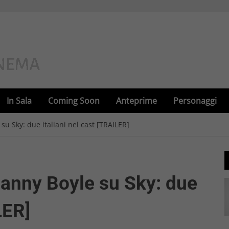
In Sala
Coming Soon
Anteprime
Personaggi
 su Sky: due italiani nel cast [TRAILER]
 Danny Boyle su Sky: due
LER]