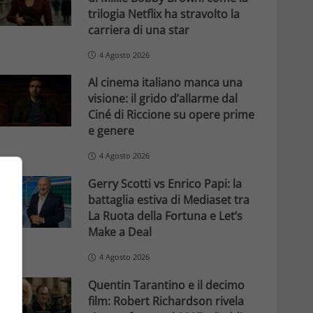
trilogia Netflix ha stravolto la
carriera di una star
4 Agosto 2026
Al cinema italiano manca una
visione: il grido d’allarme dal
Ciné di Riccione su opere prime
e genere
4 Agosto 2026
Gerry Scotti vs Enrico Papi: la
battaglia estiva di Mediaset tra
La Ruota della Fortuna e Let’s
Make a Deal
4 Agosto 2026
Quentin Tarantino e il decimo
film: Robert Richardson rivela