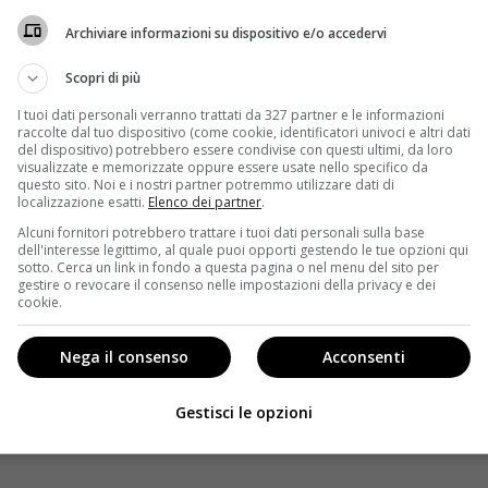
ite di scena di
April e Arizona
, che vedremo nel gran
Archiviare informazioni su dispositivo e/o accedervi
una decisione della stessa Vernoff, la quale ha fatto
Scopri di più
ha parlato del suo ritorno nello show con alcune
I tuoi dati personali verranno trattati da 327 partner e le informazioni
raccolte dal tuo dispositivo (come cookie, identificatori univoci e altri dati
le domande sul futuro di Grey’s Anatomy, anche in vista
del dispositivo) potrebbero essere condivise con questi ultimi, da loro
 per molto tempo dopo che me ne sono andata perché mi
visualizzate e memorizzate oppure essere usate nello specifico da
di me.
Ho guardato la morte di Mark e Lexie ed ero
questo sito. Noi e i nostri partner potremmo utilizzare dati di
localizzazione esatti.
Elenco dei partner
.
sì ha parlato ai microfoni della ABC. La showrunner non
Alcuni fornitori potrebbero trattare i tuoi dati personali sulla base
re il pubblico del medical drama che si interroga già
dell'interesse legittimo, al quale puoi opporti gestendo le tue opzioni qui
 che è stata già confermata e tornerà in autunno.
sotto. Cerca un link in fondo a questa pagina o nel menu del sito per
gestire o revocare il consenso nelle impostazioni della privacy e dei
 Arizona e April. Si era ipotizzato che l’uscita di scena
cookie.
ragica, parlando anche del suo funerale. Alcune
sabile o legato all’addio di April e come ci spiega la
Nega il consenso
Acconsenti
co del Grey Sloan resterà “gravemente ferito”. Forse si
mi episodi per rivelare la sorpresa finale.
Gestisci le opzioni