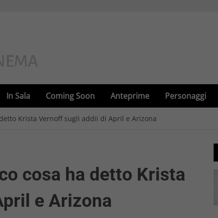
In Sala
Coming Soon
Anteprime
Personaggi
etto Krista Vernoff sugli addii di April e Arizona
co cosa ha detto Krista
April e Arizona