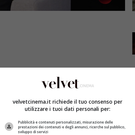
edical drama più amato di sempre, Grey’s Anatomy,
velvetcinema.it richiede il tuo consenso per
i addii di April e Arizona. Secondo alcune indiscrezioni
utilizzare i tuoi dati personali per:
o essere legate al ritorno di Matthew e Carina, ecco
Pubblicità e contenuti personalizzati, misurazione delle
prestazioni dei contenuti e degli annunci, ricerche sul pubblico,
sviluppo di servizi
my dopo diversi anni di stop. Secondo le dichiarazioni