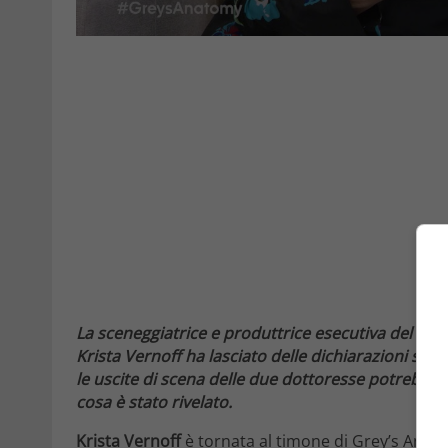
La sceneggiatrice e produttrice esecutiva del m
Krista Vernoff ha lasciato delle dichiarazioni sugl
le uscite di scena delle due dottoresse potrebber
cosa è stato rivelato.
Krista Vernoff
è tornata al timone di Grey’s Anato