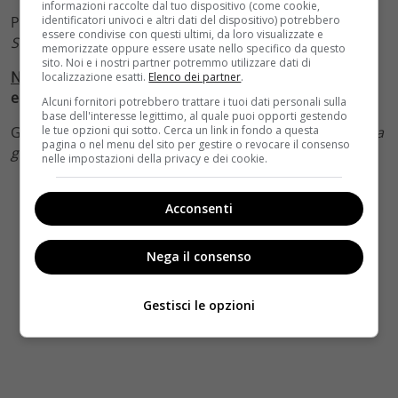
informazioni raccolte dal tuo dispositivo (come cookie,
Paolo VIRZI’ per la regia di
Ella &John – The Leisure
identificatori univoci e altri dati del dispositivo) potrebbero
essere condivise con questi ultimi, da loro visualizzate e
Seeker
memorizzate oppure essere usate nello specifico da questo
sito. Noi e i nostri partner potremmo utilizzare dati di
NASTRO ‘ARGENTOVIVO’ cinema&ragazzi
– prima
localizzazione esatti.
Elenco dei partner
.
edizione
Alcuni fornitori potrebbero trattare i tuoi dati personali sulla
base dell'interesse legittimo, al quale puoi opporti gestendo
Gabriele SALVATORES per
Il ragazzo invisibile – Seconda
le tue opzioni qui sotto. Cerca un link in fondo a questa
pagina o nel menu del sito per gestire o revocare il consenso
generazione
nelle impostazioni della privacy e dei cookie.
Acconsenti
Nega il consenso
Gestisci le opzioni