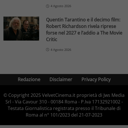
4 Agosto 2026
Quentin Tarantino e il decimo film:
Robert Richardson rivela riprese
forse nel 2027 e l’addio a The Movie
Critic
4 Agosto 2026
Redazione
Disclaimer
Privacy Policy
© Copyright 2025 VelvetCinema.it proprietà di Jws Media
Srl - Via Cavour 310 - 00184 Roma - P.Iva 17132921002 -
Testata Giornalistica registrata presso il Tribunale di
Roma al n° 101/2023 del 21-07-2023