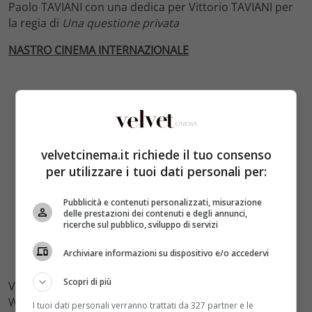
Paolo TAVIANI con una dedica per Vittorio TAVIANI per
la regia di
Una questione privata
NASTRO CINEMA INTERNAZIONALE
velvetcinema.it richiede il tuo consenso
per utilizzare i tuoi dati personali per:
Pubblicità e contenuti personalizzati, misurazione
delle prestazioni dei contenuti e degli annunci,
ricerche sul pubblico, sviluppo di servizi
Archiviare informazioni su dispositivo e/o accedervi
Scopri di più
Vittorio STORARO per la ‘cinematografia’ del film di
Woody Allen
La ruota delle meraviglie
I tuoi dati personali verranno trattati da 327 partner e le