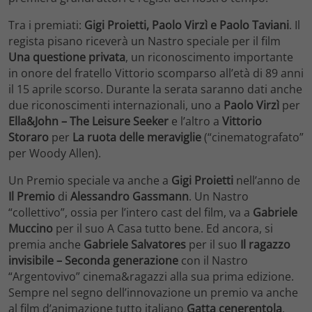
Tra i premiati:
Gigi Proietti, Paolo Virzì e Paolo Taviani
. Il
regista pisano riceverà un Nastro speciale per il film
Una questione privata
, un riconoscimento importante
in onore del fratello Vittorio scomparso all’età di 89 anni
il 15 aprile scorso. Durante la serata saranno dati anche
due riconoscimenti internazionali, uno a
Paolo Virzì
per
Ella&John – The Leisure Seeker
e l’altro a
Vittorio
Storaro
per
La ruota delle meraviglie
(“cinematografato”
per Woody Allen).
Un Premio speciale va anche a
Gigi Proietti
nell’anno de
Il Premio
di
Alessandro Gassmann
. Un Nastro
“collettivo”, ossia per l’intero cast del film, va a
Gabriele
Muccino
per il suo A Casa tutto bene. Ed ancora, si
premia anche
Gabriele Salvatores
per il suo
Il ragazzo
invisibile – Seconda generazione
con il Nastro
“Argentovivo” cinema&ragazzi alla sua prima edizione.
Sempre nel segno dell’innovazione un premio va anche
al film d’animazione tutto italiano
Gatta cenerentola
,