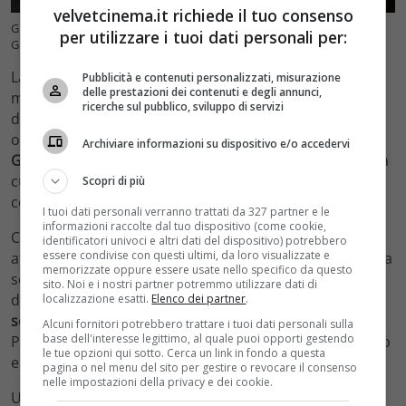
velvetcinema.it richiede il tuo consenso
Gialappa’s band, il ritorno a Mediaset sempre più possibile (IG
per utilizzare i tuoi dati personali per:
Gialappasband) – Velvetcinema.it
La Gialappa’s band, che in principio era un trio comic,
Pubblicità e contenuti personalizzati, misurazione
delle prestazioni dei contenuti e degli annunci,
ma da quando ha perso Carlo Taranto è diventato un
ricerche sul pubblico, sviluppo di servizi
duo con Marco Santin e Giorgio Gherarducci, sta
ottenendo uno strabiliante
successo con il
Archiviare informazioni su dispositivo e/o accedervi
GialappaShow in onda su Sky e Canale 8
. Un format alla
cui conduzione c’è il geniale mago Forest e che ha
Scopri di più
conquistato fin da subito il pubblico.
I tuoi dati personali verranno trattati da 327 partner e le
informazioni raccolte dal tuo dispositivo (come cookie,
Con grandi classici del passato rivisti in una chiave più
identificatori univoci e altri dati del dispositivo) potrebbero
essere condivise con questi ultimi, da loro visualizzate e
attuale, il programma – in onda su canale 8 la domenica
memorizzate oppure essere usate nello specifico da questo
sera in prima serata – fa morire dal ridere. E gli ascolti
sito. Noi e i nostri partner potremmo utilizzare dati di
dimostrano che funziona, pare infatti che
lo share sia
localizzazione esatti.
Elenco dei partner
.
sempre superiore al 5%
, numero molto importante.
Alcuni fornitori potrebbero trattare i tuoi dati personali sulla
base dell'interesse legittimo, al quale puoi opporti gestendo
Proprio per questo Berlusconi rivorrebbe il duo comico
le tue opzioni qui sotto. Cerca un link in fondo a questa
e quindi anche Mago Forest in Mediaset.
pagina o nel menu del sito per gestire o revocare il consenso
nelle impostazioni della privacy e dei cookie.
Un ritorno clamoroso che farebbe conquistare molti