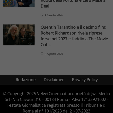
Ruota della Fortuna e Let’s Make a
Deal
4 Agosto 2026
Quentin Tarantino e il decimo film:
Robert Richardson rivela riprese
forse nel 2027 e l’addio a The Movie
Critic
4 Agosto 2026
Redazione
Disclaimer
Privacy Policy
© Copyright 2025 VelvetCinema.it proprietà di Jws Media
Srl - Via Cavour 310 - 00184 Roma - P.Iva 17132921002 -
Testata Giornalistica registrata presso il Tribunale di
Roma al n° 101/2023 del 21-07-2023