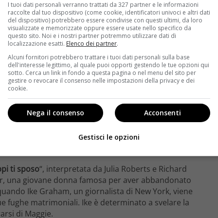
I tuoi dati personali verranno trattati da 327 partner e le informazioni
raccolte dal tuo dispositivo (come cookie, identificatori univoci e altri dati
del dispositivo) potrebbero essere condivise con questi ultimi, da loro
visualizzate e memorizzate oppure essere usate nello specifico da
questo sito. Noi e i nostri partner potremmo utilizzare dati di
localizzazione esatti.
Elenco dei partner
.
Alcuni fornitori potrebbero trattare i tuoi dati personali sulla base
dell'interesse legittimo, al quale puoi opporti gestendo le tue opzioni qui
sotto. Cerca un link in fondo a questa pagina o nel menu del sito per
gestire o revocare il consenso nelle impostazioni della privacy e dei
cookie.
Nega il consenso
Acconsenti
Gestisci le opzioni
ettere – velvetcinema.it
pi ti sposo
“, interpretata da Julia Roberts e Richard
nter, una giovane donna famosa per aver abbandonato
a quando Ike Graham, un giornalista di New York, viene
sue fughe matrimoniali. Ike è determinato a svelare la
arsi di Maggie.