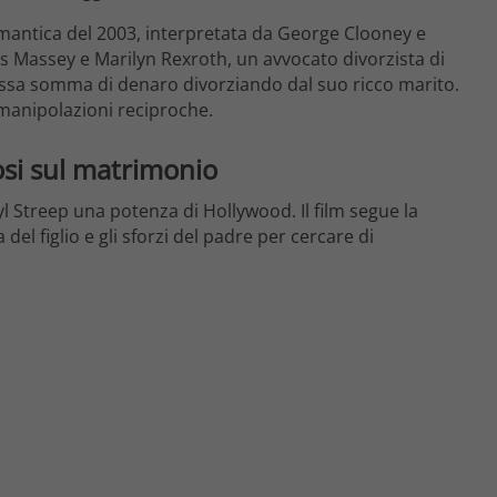
antica del 2003, interpretata da George Clooney e
les Massey e Marilyn Rexroth, un avvocato divorzista di
ssa somma di denaro divorziando dal suo ricco marito.
e manipolazioni reciproche.
mosi sul matrimonio
eryl Streep una potenza di Hollywood.
Il film segue la
 del figlio e gli sforzi del padre per cercare di