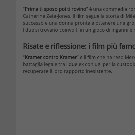
“
Prima ti sposo poi ti rovino
” è una commedia rom
Catherine Zeta-Jones. Il film segue la storia di Mi
successo e una donna pronta a ottenere una gro
I due si trovano coinvolti in un gioco di inganni 
Risate e riflessione: i film più fa
“
Kramer contro Kramer
” è il film che ha reso M
battaglia legale tra i due ex coniugi per la custodia
recuperare il loro rapporto inesistente.