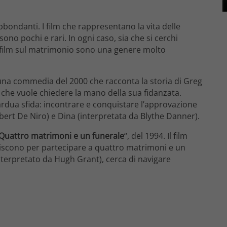
bbondanti. I film che rappresentano la vita delle
sono pochi e rari. In ogni caso, s
ia che si cerchi
i film sul matrimonio sono una genere molto
 una commedia del 2000 che racconta la storia di Greg
e che vuole chiedere la mano della sua fidanzata.
’ardua sfida: incontrare e conquistare l’approvazione
Robert De Niro) e Dina (interpretata da Blythe Danner).
Quattro matrimoni e un funerale
“, del 1994. Il film
uniscono per partecipare a quattro matrimoni e un
nterpretato da Hugh Grant), cerca di navigare