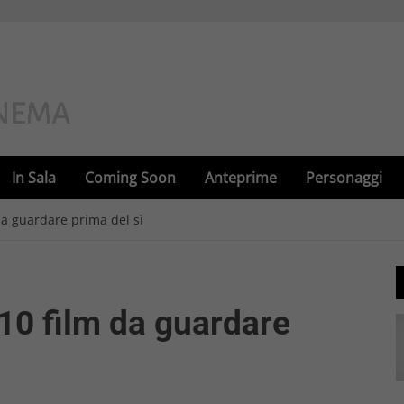
In Sala
Coming Soon
Anteprime
Personaggi
da guardare prima del sì
 10 film da guardare