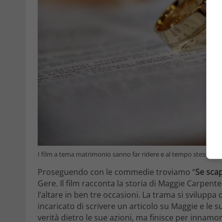
I film a tema matrimonio sanno far ridere e al tempo stesso rifl
Proseguendo con le commedie troviamo “
Se scap
Gere. Il film racconta la storia di Maggie Carpe
l’altare in ben tre occasioni. La trama si svilupp
incaricato di scrivere un articolo su Maggie e le 
verità dietro le sue azioni, ma finisce per innamor