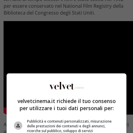
per essere conservato nel National Film Registry della
Biblioteca del Congresso degli Stati Uniti.
velvetcinema.it richiede il tuo consenso
per utilizzare i tuoi dati personali per:
Pubblicità e contenuti personalizzati, misurazione
Al
numero 6 il film ‘L’asso nella manica’,
(Ace in the Hole)
delle prestazioni dei contenuti e degli annunci,
un film del 1951 di Billy Wilder con Kirk Douglas, Jan
ricerche sul pubblico, sviluppo di servizi