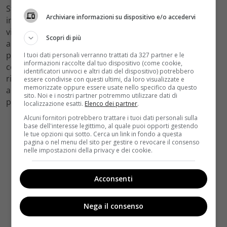
Sterling, Robert Arthur. Wilder fa una spietata ed
Archiviare informazioni su dispositivo e/o accedervi
incalzante narrazione di un terribile fatto di cronaca
vissuto con gli occhi di un giornalista che desidera
Scopri di più
ardentemente fare uno scoop. Wilder, per questa
pellicola, venne accusato di essere stato troppo duro
I tuoi dati personali verranno trattati da 327 partner e le
informazioni raccolte dal tuo dispositivo (come cookie,
con la sua trama. All’epoca non ottenne un grande
identificatori univoci e altri dati del dispositivo) potrebbero
riscontro da parte del pubblico che si sentì sotto
essere condivise con questi ultimi, da loro visualizzate e
memorizzate oppure essere usate nello specifico da questo
accusa. Il film venne candidato ad un premio Oscar e
sito. Noi e i nostri partner potremmo utilizzare dati di
premiato al Festival di Venezia.
localizzazione esatti.
Elenco dei partner
.
Alcuni fornitori potrebbero trattare i tuoi dati personali sulla
base dell'interesse legittimo, al quale puoi opporti gestendo
le tue opzioni qui sotto. Cerca un link in fondo a questa
pagina o nel menu del sito per gestire o revocare il consenso
nelle impostazioni della privacy e dei cookie.
Acconsenti
Nega il consenso