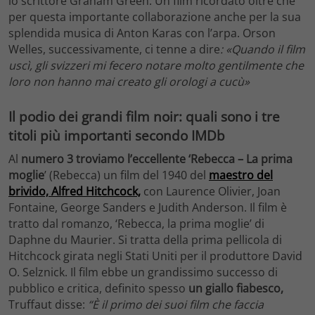
lo scrittore Graham Green. Un film ricordato oltre che
per questa importante collaborazione anche per la sua
splendida musica di Anton Karas con l’arpa. Orson
Welles, successivamente, ci tenne a dire
: «Quando il film
uscì, gli svizzeri mi fecero notare molto gentilmente che
loro non hanno mai creato gli orologi a cucù»
Il podio dei grandi film noir: quali sono i tre
titoli più importanti secondo IMDb
Al
numero 3 troviamo l’eccellente ‘Rebecca – La prima
moglie
’ (Rebecca) un film del 1940 del
maestro del
brivido, Alfred Hitchcock,
con Laurence Olivier, Joan
Fontaine, George Sanders e Judith Anderson. Il film è
tratto dal romanzo, ‘Rebecca, la prima moglie’ di
Daphne du Maurier. Si tratta della prima pellicola di
Hitchcock girata negli Stati Uniti per il produttore David
O. Selznick. Il film ebbe un grandissimo successo di
pubblico e critica, definito spesso
un giallo fiabesco,
Truffaut disse:
“È il primo dei suoi film che faccia