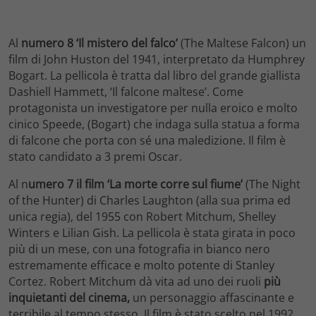
Al
numero 8 ‘Il mistero del falco’
(The Maltese Falcon) un
film di John Huston del 1941, interpretato da Humphrey
Bogart. La pellicola è tratta dal libro del grande giallista
Dashiell Hammett, ‘Il falcone maltese’. Come
protagonista un investigatore per nulla eroico e molto
cinico Speede, (Bogart) che indaga sulla statua a forma
di falcone che porta con sé una maledizione. Il film è
stato candidato a 3 premi Oscar.
Al n
umero 7 il film ‘La morte corre sul fiume’
(The Night
of the Hunter) di Charles Laughton (alla sua prima ed
unica regia), del 1955 con Robert Mitchum, Shelley
Winters e Lilian Gish. La pellicola è stata girata in poco
più di un mese, con una fotografia in bianco nero
estremamente efficace e molto potente di Stanley
Cortez. Robert Mitchum dà vita ad uno dei ruoli
più
inquietanti del cinema,
un personaggio affascinante e
terribile al tempo stesso. Il film è stato scelto nel 1992