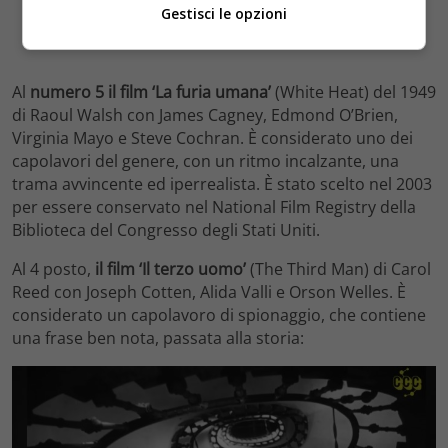
Gestisci le opzioni
Al
numero 5 il film ‘La furia umana’
(White Heat) del 1949
di Raoul Walsh con James Cagney, Edmond O’Brien,
Virginia Mayo e Steve Cochran. È considerato uno dei
capolavori del genere, con un ritmo incalzante, una
trama avvincente ed iperrealista. È stato scelto nel 2003
per essere conservato nel National Film Registry della
Biblioteca del Congresso degli Stati Uniti.
Al 4 posto,
il film ‘Il terzo uomo’
(The Third Man) di Carol
Reed con Joseph Cotten, Alida Valli e Orson Welles. È
considerato un capolavoro di spionaggio, che contiene
una frase ben nota, passata alla storia: