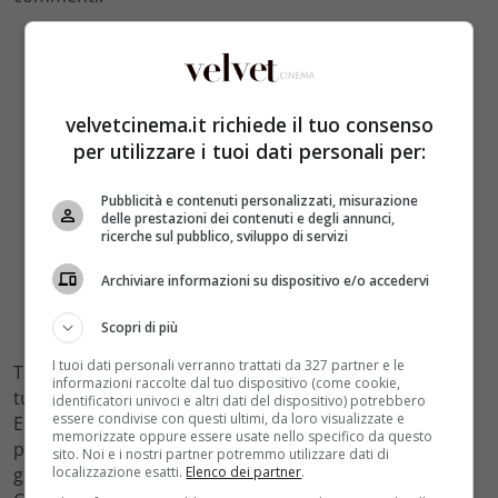
velvetcinema.it richiede il tuo consenso
per utilizzare i tuoi dati personali per:
Pubblicità e contenuti personalizzati, misurazione
delle prestazioni dei contenuti e degli annunci,
ricerche sul pubblico, sviluppo di servizi
Archiviare informazioni su dispositivo e/o accedervi
Scopri di più
I tuoi dati personali verranno trattati da 327 partner e le
Tante donne hanno ironizzato che in quel momento
informazioni raccolte dal tuo dispositivo (come cookie,
tutte sarebbero volute essere la madre di Salvatore
identificatori univoci e altri dati del dispositivo) potrebbero
essere condivise con questi ultimi, da loro visualizzate e
Esposito.
Can Yaman è molto amato
, soprattutto dal
memorizzate oppure essere usate nello specifico da questo
pubblico femminile e per una fan ricevere un video del
sito. Noi e i nostri partner potremmo utilizzare dati di
localizzazione esatti.
Elenco dei partner
.
genere deve essere sicuramente una gradita sorpresa.