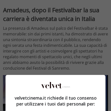
Amadeus, dopo il Festivalbar la sua
carriera è diventata unica in Italia
La presenza di Amadeus sul palco del Festivalbar è stata
memorabile: sin dai primi istanti, ha dimostrato di avere
una sintonia straordinaria con il pubblico, rendendo
ogni serata una festa indimenticabile. La sua capacità di
interagire con gli artisti e coinvolgere gli spettatori ha
regalato momenti di spettacolo unici, che negli ultimi
anni abbiamo avuto la possibilità di rivivere grazie alla
conduzione del Festival di Sanremo.
velvetcinema.it richiede il tuo consenso
per utilizzare i tuoi dati personali per: