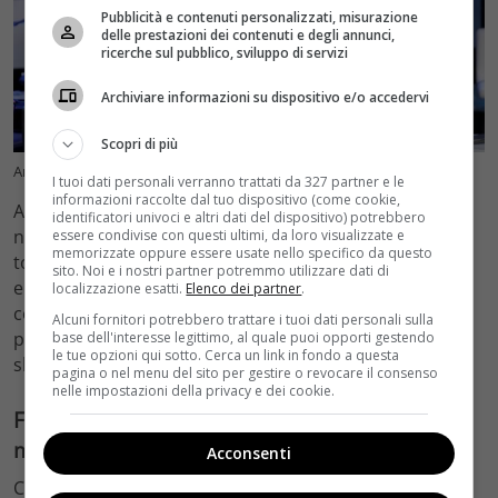
Pubblicità e contenuti personalizzati, misurazione
delle prestazioni dei contenuti e degli annunci,
ricerche sul pubblico, sviluppo di servizi
Archiviare informazioni su dispositivo e/o accedervi
Scopri di più
Amadeus nel 2022 (Ansa.it, Velvet Cinema)
I tuoi dati personali verranno trattati da 327 partner e le
informazioni raccolte dal tuo dispositivo (come cookie,
Al suo fianco, Federica Panicucci, conduttrice televisiva
identificatori univoci e altri dati del dispositivo) potrebbero
nota per il suo talento e la sua simpatia, ha portato un
essere condivise con questi ultimi, da loro visualizzate e
memorizzate oppure essere usate nello specifico da questo
tocco di freschezza e vitalità al Festivalbar. La sua
sito. Noi e i nostri partner potremmo utilizzare dati di
energia contagiosa e il suo sorriso coinvolgente hanno
localizzazione esatti.
Elenco dei partner
.
conquistato il pubblico, creando una coppia di
Alcuni fornitori potrebbero trattare i tuoi dati personali sulla
presentatori che ha fatto scintille in ogni edizione dello
base dell'interesse legittimo, al quale puoi opporti gestendo
le tue opzioni qui sotto. Cerca un link in fondo a questa
show.
pagina o nel menu del sito per gestire o revocare il consenso
nelle impostazioni della privacy e dei cookie.
Federica Panicucci ricorda il Festival con
malinconia
Acconsenti
Con il passare degli anni,
sia Amadeus che Federica