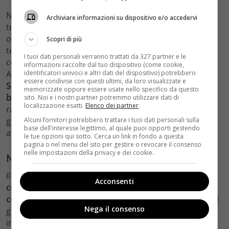
Nel frattempo, la Rai sta aprendo le porte a nuovi volti,
Archiviare informazioni su dispositivo e/o accedervi
tra cui Soleil Sorge. Dopo la sua esperienza come
opinionista al Grande Fratello Vip e diverse apparizioni
Scopri di più
televisive, l’influencer ed ex gieffina farà il suo debutto
I tuoi dati personali verranno trattati da 327 partner e le
come conduttrice su Rai2 nel programma Felicità 2023.
informazioni raccolte dal tuo dispositivo (come cookie,
identificatori univoci e altri dati del dispositivo) potrebbero
Accompagnata da Enrico Vanzina e Pascal Vicedomini,
essere condivise con questi ultimi, da loro visualizzate e
Soleil condurrà due spazi dedicati al cinema e al
memorizzate oppure essere usate nello specifico da questo
benessere e alla salute
. Questa nuova opportunità
sito. Noi e i nostri partner potremmo utilizzare dati di
localizzazione esatti.
Elenco dei partner
.
rappresenta un’importante svolta nella carriera della
Alcuni fornitori potrebbero trattare i tuoi dati personali sulla
giovane influencer e promette di essere un’avvincente
base dell'interesse legittimo, al quale puoi opporti gestendo
avventura televisiva per l’estate.
le tue opzioni qui sotto. Cerca un link in fondo a questa
pagina o nel menu del sito per gestire o revocare il consenso
nelle impostazioni della privacy e dei cookie.
Nuove opportunità per Soleil Sorge
Il programma
Felicità si occupa di raccontare l’estate
Acconsenti
con l’aiuto di protagonisti dello spettacolo e del
costume
, e ha già ospitato numerosi personaggi noti al
Nega il consenso
grande pubblico. Ogni puntata affronta temi
interessanti della società, e la presenza di Soleil Sorge