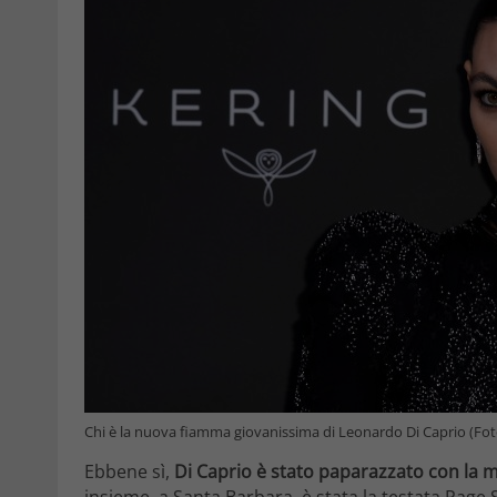
Chi è la nuova fiamma giovanissima di Leonardo Di Caprio (Fot
Ebbene sì,
Di Caprio è stato paparazzato con la mo
insieme, a Santa Barbara, è stata la testata Page S