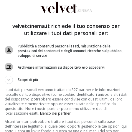
ato con la sua nuova fiamma, una donna bellissima e
velvetcinema.it richiede il tuo consenso per
ti sulla scena internazionale. Da quando ha esordito,
utilizzare i tuoi dati personali per:
rtato in scena tanti ruoli diversi, passando da un
rsonaggio che gli ha dato la popolarità e il successo è
Pubblicità e contenuti personalizzati, misurazione delle
prestazioni dei contenuti e degli annunci, ricerche sul pubblico,
o l’attrice e oggi sua grande amica Kate Winslet.
sviluppo di servizi
 recitando nel film
Killers of the Flower Moon
, che
Archiviare informazioni su dispositivo e/o accedervi
aprio è sempre al centro dell’attenzione del mondo, non
r la sua vita privata. Soprattutto negli ultimi mesi si è
Scopri di più
tazioni. In questo periodo, proprio l’attore,
anissima donna dello spettacolo.
I tuoi dati personali verranno trattati da 327 partner e le informazioni
raccolte dal tuo dispositivo (come cookie, identificatori univoci e altri dati
del dispositivo) potrebbero essere condivise con questi ultimi, da loro
fiamma: con chi è stato paparazzato
visualizzate e memorizzate oppure essere usate nello specifico da
questo sito. Noi e i nostri partner potremmo utilizzare dati di
localizzazione esatti.
Elenco dei partner
.
ovato puntato addosso tutti i riflettori. Non si tratta,
Alcuni fornitori potrebbero trattare i tuoi dati personali sulla base
rriera, ma le voci che circolano sono rivolte alla sua
dell'interesse legittimo, al quale puoi opporti gestendo le tue opzioni qui
anza con Gigi Hadid anche se, ad oggi, sembrerebbe
sotto. Cerca un link in fondo a questa pagina o nel menu del sito per