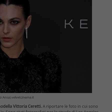
o Ansa) velvetcinema.it
della Vittoria Ceretti.
A riportare le foto in cui sono
ix. Sono stati fotografati per le strade di Los Angeles.