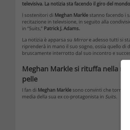
televisiva. La notizia sta facendo il giro del mond
I sostenitori di
Meghan Markle
stanno facendo i sa
recitazione in televisione, in seguito alla condivi
in “Suits,”
Patrick J. Adams.
La notizia è apparsa su
Mirror
e adesso tutti si s
riprenderà in mano il suo sogno, ossia quello di
bruscamente interrotto dal suo incontro e succ
Meghan Markle si rituffa nella rec
pelle
I fan di
Meghan Markle
sono convinti che tornerà a
media della sua ex co-protagonista in
Suits.