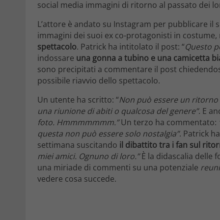
social media immagini di ritorno al passato dei lor
L’attore è andato su Instagram per pubblicare il
immagini dei suoi ex co-protagonisti in costume,
spettacolo
. Patrick ha intitolato il post: “
Questo p
indossare
una gonna a tubino e una camicetta b
sono precipitati a commentare il post chiedendos
possibile riavvio dello spettacolo.
Un utente ha scritto: “
Non può essere un ritorno 
una riunione di abiti o qualcosa del genere”
. E a
foto. Hmmmmmmm.”
Un terzo ha commentato:
questa non può essere solo nostalgia”
. Patrick h
settimana suscitando
il dibattito tra i fan sul rito
miei amici. Ognuno di loro.”
È la didascalia delle 
una miriade di commenti su una potenziale
reun
vedere cosa succede.