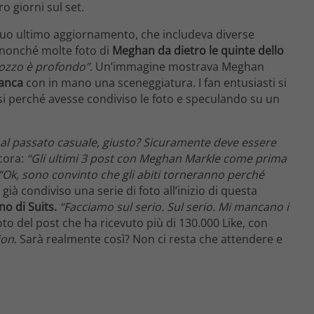
o giorni sul set.
 suo ultimo aggiornamento, che includeva diverse
 nonché molte foto di
Meghan da dietro le quinte dello
ozzo è profondo”.
Un’immagine mostrava Meghan
ianca
con in mano una sceneggiatura. I fan entusiasti si
i perché avesse condiviso le foto e speculando su un
al passato casuale, giusto? Sicuramente deve essere
ncora:
“Gli ultimi 3 post con Meghan Markle come prima
“Ok, sono convinto che gli abiti torneranno perché
a già condiviso una serie di foto all’inizio di questa
rno di Suits.
“Facciamo sul serio. Sul serio. Mi mancano i
foto del post che ha ricevuto più di 130.000 Like, con
ion
. Sarà realmente così? Non ci resta che attendere e