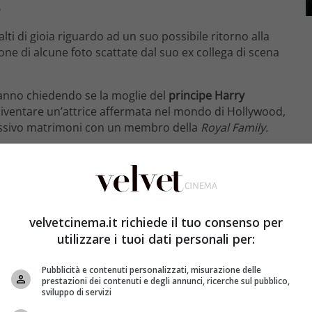
o
lti di gioia riguardo ad un suo possibile ritorno alla
sione di alcune foto scattate dal suo ex collega di scena
tanno chiedendo se la moglie del
principe Harry
 diventare un’attrice affermata nel mondo di Hollywood,
essivo matrimoni con un membro della
Royal Family.
itazione? I fan non stanno più nella
 recitare in TV dopo l’apparizione di un post sui social
velvetcinema.it richiede il tuo consenso per
utilizzare i tuoi dati personali per:
Pubblicità e contenuti personalizzati, misurazione delle
prestazioni dei contenuti e degli annunci, ricerche sul pubblico,
sviluppo di servizi