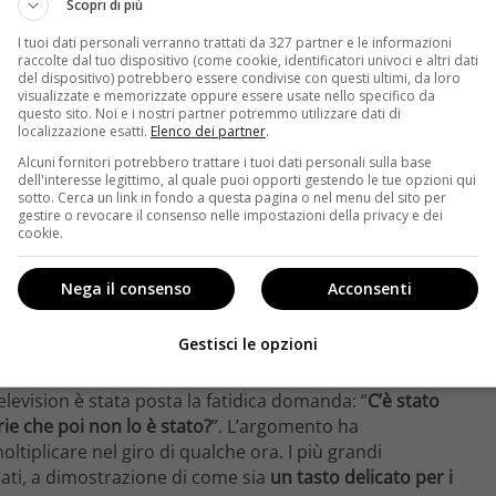
Scopri di più
I tuoi dati personali verranno trattati da 327 partner e le informazioni
raccolte dal tuo dispositivo (come cookie, identificatori univoci e altri dati
del dispositivo) potrebbero essere condivise con questi ultimi, da loro
visualizzate e memorizzate oppure essere usate nello specifico da
questo sito. Noi e i nostri partner potremmo utilizzare dati di
localizzazione esatti.
Elenco dei partner
.
Alcuni fornitori potrebbero trattare i tuoi dati personali sulla base
dell'interesse legittimo, al quale puoi opporti gestendo le tue opzioni qui
sotto. Cerca un link in fondo a questa pagina o nel menu del sito per
gestire o revocare il consenso nelle impostazioni della privacy e dei
cookie.
Nega il consenso
Acconsenti
Gestisci le opzioni
evision è stata posta la fatidica domanda: “
C’è stato
ie che poi non lo è stato?
”. L’argomento ha
tiplicare nel giro di qualche ora. I più grandi
ati, a dimostrazione di come sia
un tasto delicato per i