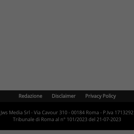
Redazione
Disclaimer
Privacy Policy
Jws Media Srl - Via Cavour 310 - 00184 Roma - P.Iva 171329210
Tribunale di Roma al n° 101/2023 del 21-07-2023