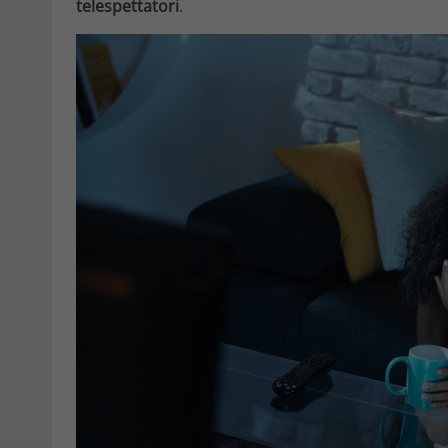
telespettatori
.