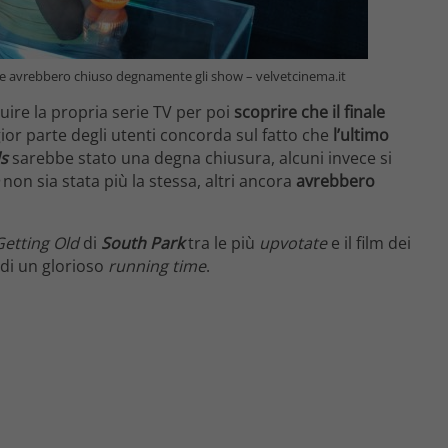
i che avrebbero chiuso degnamente gli show – velvetcinema.it
uire la propria serie TV per poi
scoprire che il finale
ior parte degli utenti concorda sul fatto che
l’ultimo
s
sarebbe stato una degna chiusura, alcuni invece si
non sia stata più la stessa, altri ancora
avrebbero
Getting Old
di
South Park
tra le più
upvotate
e il film dei
di un glorioso
running time
.