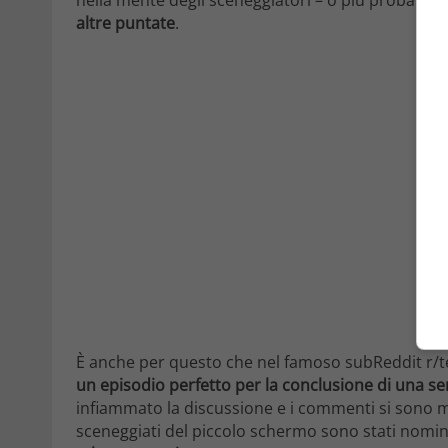
altre puntate
.
È anche per questo che nel famoso subReddit r/tel
un episodio perfetto per la conclusione di una ser
infiammato la discussione e i commenti si sono mol
sceneggiati del piccolo schermo sono stati nomin