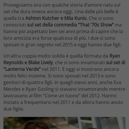
Proseguiamo ora con qualche storia d’amore nata sul
set che dura invece ancora oggi. Una delle più belle è
quella tra
Ashton Kutcher e Mila Kunis.
Che si sono
conosciuti
sul set della commedia “That ’70s Show”
ma
hanno poi aspettato ben sei anni prima di capire che la
loro amicizia era forse qualcosa di più. I due si sono
sposati in gran segreto nel 2015 e oggi hanno due figli.
Un’altra coppia molto solida è quella formata da
Ryan
Reynolds e Blake Lively
, che si sono innamorati
sul set di
“Lanterna Verde”
nel 2011. E oggi si mostrano ancora
molto felici insieme. Si sono sposati nel 2013 e sono
genitori di quattro figli. In quegli stessi anni, anche Eva
Mendes e Ryan Gosling si stavano innamorando mentre
lavoravano al film “Come un tuono” del 2012. Hanno
iniziato a frequentarsi nel 2011 e da allora hanno avuto
due figlie.