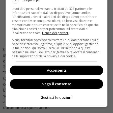
Scopri di più
I tuoi dati personali verranno trattati da 327 partner e le
informazioni raccolte dal tuo dispositivo (come cookie,
identificatori univoci e altri dati del dispositivo) potrebbero
essere condivise con questi ultimi, da loro visualizzate e
memorizzate oppure essere usate nello specifico da questo
sito. Noi e i nostri partner potremmo utilizzare dati di
localizzazione esatti.
Elenco dei partner
.
Alcuni fornitori potrebbero trattare i tuoi dati personali sulla
base dell'interesse legittimo, al quale puoi opporti gestendo
le tue opzioni qui sotto. Cerca un link in fondo a questa
Concludiamo la carrellata di coppie nate sul set con la
pagina o nel menu del sito per gestire o revocare il consenso
storia di un amore che sul set poi ci è anche finito:
nelle impostazioni della privacy e dei cookie.
quella tra
Johnny Depp e Amber Heard
. Nel gennaio
2014 è stato rivelato che le due
co-star del set
Acconsenti
“Neverland – Un sogno per la vita”
erano fidanzati.
Questo dopo che Amber Heard è apparsa in pubblico
con un anello di fidanzamento decisamente vistoso.
Nega il consenso
L’epilogo della loro storia lo conosciamo tutti: i due si
sono separati nel maggio 2016 in seguito a pesanti
Gestisci le opzioni
accuse e strascichi giudiziari del loro divorzio sono
durati fino a quest’anno.