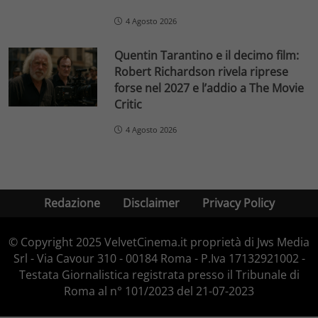
4 Agosto 2026
Quentin Tarantino e il decimo film:
Robert Richardson rivela riprese
forse nel 2027 e l’addio a The Movie
Critic
4 Agosto 2026
Redazione
Disclaimer
Privacy Policy
© Copyright 2025 VelvetCinema.it proprietà di Jws Media
Srl - Via Cavour 310 - 00184 Roma - P.Iva 17132921002 -
Testata Giornalistica registrata presso il Tribunale di
Roma al n° 101/2023 del 21-07-2023