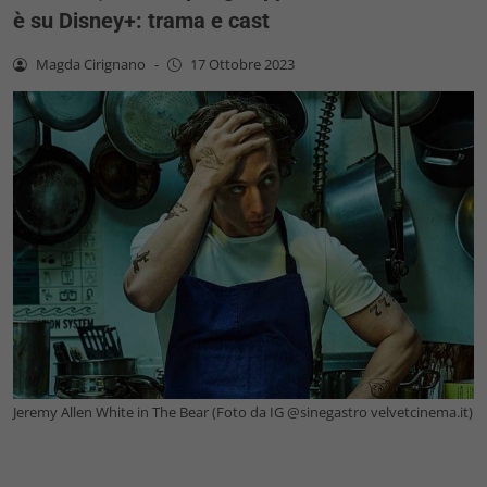
è su Disney+: trama e cast
Magda Cirignano
-
17 Ottobre 2023
Jeremy Allen White in The Bear (Foto da IG @sinegastro velvetcinema.it)