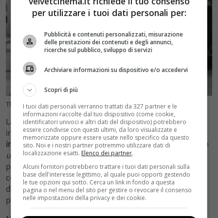
velvetcinema.it richiede il tuo consenso
per utilizzare i tuoi dati personali per:
Pubblicità e contenuti personalizzati, misurazione
delle prestazioni dei contenuti e degli annunci,
ricerche sul pubblico, sviluppo di servizi
Archiviare informazioni su dispositivo e/o accedervi
Scopri di più
The Bear, attori(Foto da IG @_cinepak_ velvetcinema.it)
I tuoi dati personali verranno trattati da 327 partner e le
informazioni raccolte dal tuo dispositivo (come cookie,
La serie, sin dalla sua prima puntata, ha ottenuto
identificatori univoci e altri dati del dispositivo) potrebbero
essere condivise con questi ultimi, da loro visualizzate e
importantissimi ascolti al punto tale da calcolare un
memorizzate oppure essere usate nello specifico da questo
indice di gradimento pari al 100%
. È stata definita come
sito. Noi e i nostri partner potremmo utilizzare dati di
localizzazione esatti.
Elenco dei partner
.
un mix perfetto di ingredienti
. Inoltre ciò che piace
particolarmente allo spettatore è di non doversi
Alcuni fornitori potrebbero trattare i tuoi dati personali sulla
base dell'interesse legittimo, al quale puoi opporti gestendo
concentrare per un’ora intera, in quanto gli episodi
le tue opzioni qui sotto. Cerca un link in fondo a questa
della prima stagione sono all’incirca di mezz’ora. E ogni
pagina o nel menu del sito per gestire o revocare il consenso
nelle impostazioni della privacy e dei cookie.
personaggio ha la sua dose di popolarità.