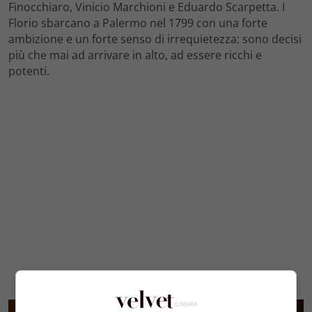
Finocchiaro, Vinicio Marchioni e Eduardo Scarpetta. I
Florio sbarcano a Palermo nel 1799 con una forte
ambizione e un forte senso di irrequietezza: sono decisi
più che mai ad arrivare in alto, ad essere ricchi e
potenti.