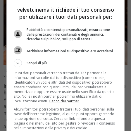
velvetcinema.it richiede il tuo consenso
per utilizzare i tuoi dati personali per:
Pubblicità e contenuti personalizzati, misurazione
delle prestazioni dei contenuti e degli annunci,
ricerche sul pubblico, sviluppo di servizi
Archiviare informazioni su dispositivo e/o accedervi
Scopri di più
I Leoni di Sicilia, tutto sulla nuova serie (Foto da IG @paoologenoves –
I tuoi dati personali verranno trattati da 327 partner e le
velvetcinema.it)
informazioni raccolte dal tuo dispositivo (come cookie,
identificatori univoci e altri dati del dispositivo) potrebbero
In brevissimo tempo riescono ad ottenere tutto ciò che
essere condivise con questi ultimi, da loro visualizzate e
memorizzate oppure essere usate nello specifico da questo
hanno sempre bramato
e in modo particolare i fratelli
sito. Noi e i nostri partner potremmo utilizzare dati di
Paolo e Ignazio sono in grado di far guadagnare lustro
localizzazione esatti.
Elenco dei partner
.
alla loro bottega di spezie, facendola diventare la
Alcuni fornitori potrebbero trattare i tuoi dati personali sulla
migliore della città. Solo successivamente iniziano a
base dell'interesse legittimo, al quale puoi opporti gestendo
le tue opzioni qui sotto. Cerca un link in fondo a questa
commerciare zolfo, acquistano case terreni e creano
pagina o nel menu del sito per gestire o revocare il consenso
anche una compagnia di navigazione.
nelle impostazioni della privacy e dei cookie.