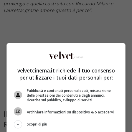
provengo e quella costruita con Riccardo Milani e
Lauretta: grazie amore questo è per te”.
velvetcinema.it richiede il tuo consenso
per utilizzare i tuoi dati personali per:
Pubblicità e contenuti personalizzati, misurazione
delle prestazioni dei contenuti e degli annunci,
ricerche sul pubblico, sviluppo di servizi
Il Premio a RFF 2023 ad Alice
Archiviare informazioni su dispositivo e/o accedervi
Rohrwacher
Scopri di più