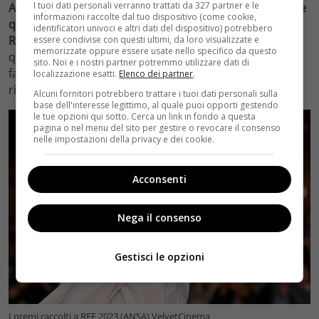
I tuoi dati personali verranno trattati da 327 partner e le
Alice Rohrwacher ha vinto un premio molto importante
informazioni raccolte dal tuo dispositivo (come cookie,
quello per la Miglior attrice della Festa del Cinema di
identificatori univoci e altri dati del dispositivo) potrebbero
Roma 2023 e che è dedicato a Monica Vitti.
Il film con il
essere condivise con questi ultimi, da loro visualizzate e
memorizzate oppure essere usate nello specifico da questo
quale l’attrice si è aggiudicata il riconoscimento è Mi
sito. Noi e i nostri partner potremmo utilizzare dati di
fanno male i capelli di Roberta Torre che ha ricevuto
localizzazione esatti.
Elenco dei partner
.
risposte positive da critica e pubblico.
Alcuni fornitori potrebbero trattare i tuoi dati personali sulla
base dell'interesse legittimo, al quale puoi opporti gestendo
le tue opzioni qui sotto. Cerca un link in fondo a questa
pagina o nel menu del sito per gestire o revocare il consenso
nelle impostazioni della privacy e dei cookie.
Acconsenti
Nega il consenso
Gestisci le opzioni
I premi raccolti a RFF 2023 (ANSA) VelvetCinema