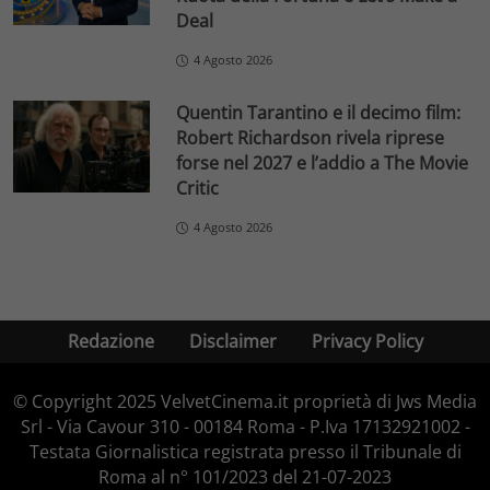
Deal
4 Agosto 2026
Quentin Tarantino e il decimo film:
Robert Richardson rivela riprese
forse nel 2027 e l’addio a The Movie
Critic
4 Agosto 2026
Redazione
Disclaimer
Privacy Policy
© Copyright 2025 VelvetCinema.it proprietà di Jws Media
Srl - Via Cavour 310 - 00184 Roma - P.Iva 17132921002 -
Testata Giornalistica registrata presso il Tribunale di
Roma al n° 101/2023 del 21-07-2023