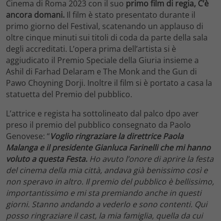
Cinema di Roma 2023 con il suo
primo film di regia, C’è
ancora domani.
Il film è stato presentato durante il
primo giorno del Festival, scatenando un applauso di
oltre cinque minuti sui titoli di coda da parte della sala
degli accreditati. L’opera prima dell’artista si è
aggiudicato il Premio Speciale della Giuria insieme a
Ashil di Farhad Delaram e The Monk and the Gun di
Pawo Choyning Dorji. Inoltre il film si è portato a casa la
statuetta del Premio del pubblico.
L’attrice e regista ha sottolineato dal palco dpo aver
preso il premio del pubblico consegnato da Paolo
Genovese: “
Voglio ringraziare la direttrice Paola
Malanga e il presidente Gianluca Farinelli che mi hanno
voluto a questa Festa.
Ho avuto l’onore di aprire la festa
del cinema della mia città, andava già benissimo così e
non speravo in altro. Il premio del pubblico è bellissimo,
importantissimo e mi sta premiando anche in questi
giorni. Stanno andando a vederlo e sono contenti. Qui
posso ringraziare il cast, la mia famiglia, quella da cui