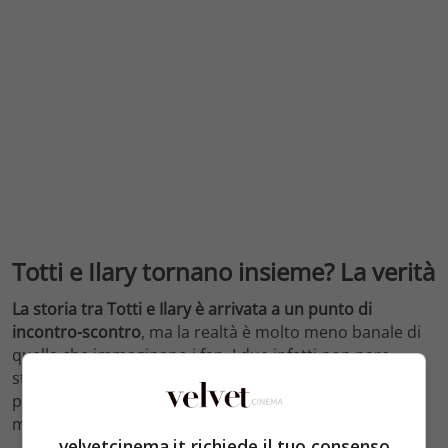
Totti e Ilary tornano insieme? La verità
La storia tra Totti e Ilary è arrivata a un punto di
incontro-scontro
, ma la realtà è molto meno banale di
quella che immaginano i fan. I due infatti non pare
stiano tornando insieme, anche se questo non lo
possiamo escludere del tutto, e stanno riflettendo sul
meglio da farsi per i loro figli.
velvetcinema.it richiede il tuo consenso