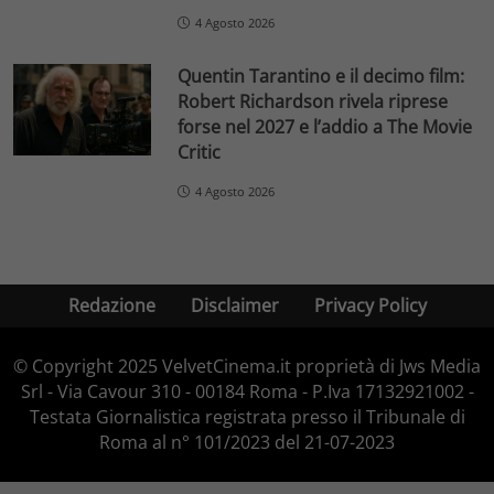
4 Agosto 2026
Quentin Tarantino e il decimo film:
Robert Richardson rivela riprese
forse nel 2027 e l’addio a The Movie
Critic
4 Agosto 2026
Redazione
Disclaimer
Privacy Policy
© Copyright 2025 VelvetCinema.it proprietà di Jws Media
Srl - Via Cavour 310 - 00184 Roma - P.Iva 17132921002 -
Testata Giornalistica registrata presso il Tribunale di
Roma al n° 101/2023 del 21-07-2023