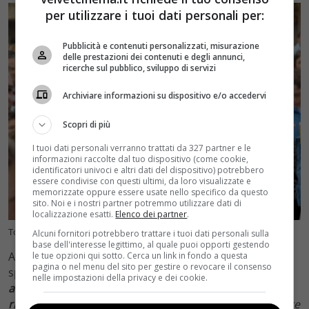
per utilizzare i tuoi dati personali per:
Pubblicità e contenuti personalizzati, misurazione
delle prestazioni dei contenuti e degli annunci,
ricerche sul pubblico, sviluppo di servizi
Archiviare informazioni su dispositivo e/o accedervi
Scopri di più
I tuoi dati personali verranno trattati da 327 partner e le
informazioni raccolte dal tuo dispositivo (come cookie,
identificatori univoci e altri dati del dispositivo) potrebbero
essere condivise con questi ultimi, da loro visualizzate e
memorizzate oppure essere usate nello specifico da questo
sito. Noi e i nostri partner potremmo utilizzare dati di
localizzazione esatti.
Elenco dei partner
.
Totti e Ilary Blasi il ritorno (ANSA) VelvetCinema.it
Alcuni fornitori potrebbero trattare i tuoi dati personali sulla
base dell'interesse legittimo, al quale puoi opporti gestendo
Al Corriere della Sera l’ex capitano della Roma ha
le tue opzioni qui sotto. Cerca un link in fondo a questa
pagina o nel menu del sito per gestire o revocare il consenso
specificato:
“
Abbiamo passato vent’anni insieme, cont
nelle impostazioni della privacy e dei cookie.
anti momenti molto belli. Ora vorrei solo che
riuscissimo a trovare un equilibrio
capace di proteggere