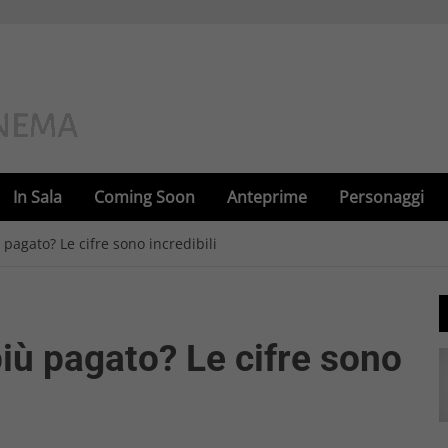
In Sala
Coming Soon
Anteprime
Personaggi
ù pagato? Le cifre sono incredibili
 più pagato? Le cifre sono