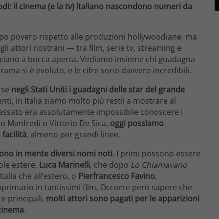
: il cinema (e la tv) italiano nascondono numeri da
oppo povero rispetto alle produzioni hollywoodiane, ma
i attori nostrani — tra film, serie tv, streaming e
sciano a bocca aperta. Vediamo insieme chi guadagna
orama si è evoluto, e le cifre sono davvero incredibili.
: se
negli Stati Uniti i guadagni delle star del grande
nti, in Italia siamo molto più restii a mostrare al
passato era assolutamente impossibile conoscere i
no Manfredi o Vittorio De Sica,
oggi possiamo
facilità
, almeno per grandi linee.
ono in mente diversi nomi noti
. I primi possono essere
ole estere,
Luca Marinelli
, che dopo
Lo Chiamavano
alia che all’estero, o
Pierfrancesco Favino
,
rimario in tantissimi film. Occorre però sapere che
e principali,
molti attori sono pagati per le apparizioni
 cinema
.