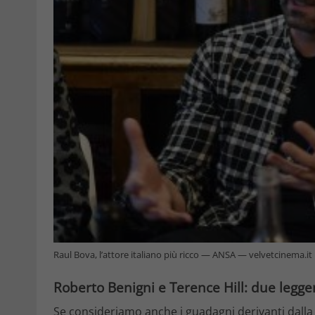
Raul Bova, l’attore italiano più ricco — ANSA — velvetcinema.it
Roberto Benigni e Terence Hill: due legg
Se consideriamo anche i guadagni derivanti dalla t