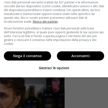
I tuoi dati personali verranno trattati da 327 partner e le informazioni
raccolte dal tuo dispositivo (come cookie, identificatori univoci e altri dati
lla televisione italiana
del dispositivo) potrebbero essere condivise con questi ultimi, da loro
visualizzate e memorizzate oppure essere usate nello specifico da
e nella televisione italiana sono Luca Zingaretti
, il
questo sito. Noi e i nostri partner potremmo utilizzare dati di
localizzazione esatti.
Elenco dei partner
.
 televisivi scritti da Andrea Camilleri,
e Christian De
Alcuni fornitori potrebbero trattare i tuoi dati personali sulla base
mo Boldi della serie di film di Natale che hanno
dell'interesse legittimo, al quale puoi opporti gestendo le tue opzioni qui
 Entrambi hanno costruito un brand personale
sotto. Cerca un link in fondo a questa pagina o nel menu del sito per
rdine di svariati milioni di euro a progetto. Zingaretti,
gestire o revocare il consenso nelle impostazioni della privacy e dei
cookie.
ggio di Montalbano in un fenomeno culturale globale,
re aggiunto che si riflette direttamente sul suo potere
Nega il consenso
Acconsenti
Gestisci le opzioni