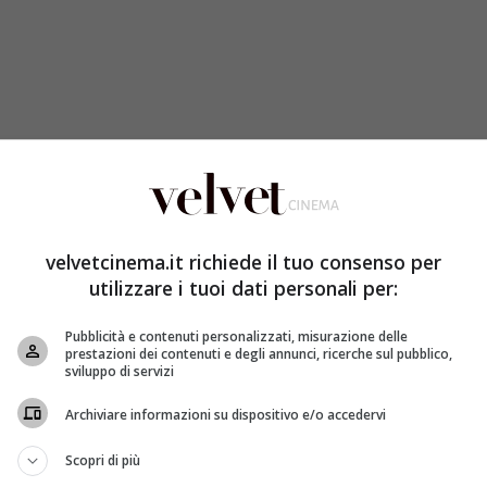
velvetcinema.it richiede il tuo consenso per
utilizzare i tuoi dati personali per:
Pubblicità e contenuti personalizzati, misurazione delle
 La classifica aggiornata al 2026
prestazioni dei contenuti e degli annunci, ricerche sul pubblico,
sviluppo di servizi
ni più pagati non è semplice: i contratti restano spesso
Archiviare informazioni su dispositivo e/o accedervi
inema, televisione, streaming e sponsorizzazioni. Detto
ncredibili. Ecco i nomi che dominano la scena, dal
Scopri di più
à.