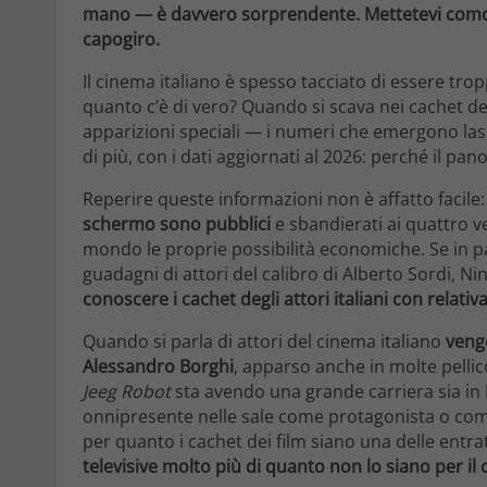
mano — è davvero sorprendente. Mettetevi comodi
capogiro.
Il cinema italiano è spesso tacciato di essere tr
quanto c’è di vero? Quando si scava nei cachet degl
apparizioni speciali — i numeri che emergono la
di più, con i dati aggiornati al 2026: perché il pan
Reperire queste informazioni non è affatto facile
schermo sono pubblici
e sbandierati ai quattro ve
mondo le proprie possibilità economiche. Se in 
guadagni di attori del calibro di Alberto Sordi, Ni
conoscere i cachet degli attori italiani con relativa 
Quando si parla di attori del cinema italiano
veng
Alessandro Borghi
, apparso anche in molte pellic
Jeeg Robot
sta avendo una grande carriera sia in It
onnipresente nelle sale come protagonista o comp
per quanto i cachet dei film siano una delle entrat
televisive molto più di quanto non lo siano per il