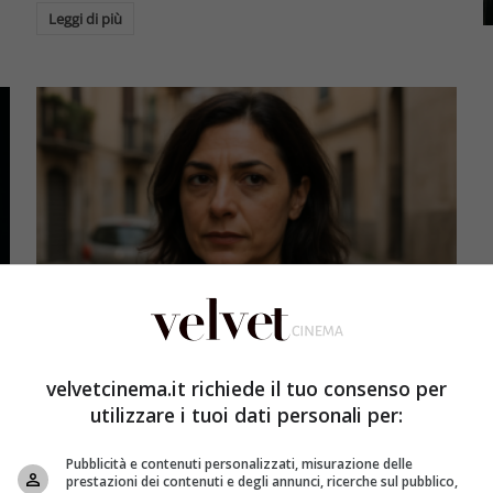
Leggi di più
B-Side
velvetcinema.it richiede il tuo consenso per
a
Chi è il compagno di Antonella Prisco: la vita
utilizzare i tuoi dati personali per:
privata dell’attrice
Redazione Velvet
8 Luglio 2026
Pubblicità e contenuti personalizzati, misurazione delle
a
prestazioni dei contenuti e degli annunci, ricerche sul pubblico,