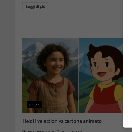
Leggi di più
B-Side
Heidi live action vs cartone animato
Redazione Velvet
6 Luglio 2026