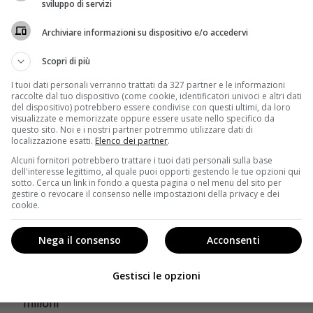
Chi è il compagno di Antonella Prisco? Scopri la
sviluppo di servizi
vita privata dell'attrice di Un Posto al Sole e il suo
Archiviare informazioni su dispositivo e/o accedervi
percorso artistico.
Scopri di più
Leggi di più
I tuoi dati personali verranno trattati da 327 partner e le informazioni
raccolte dal tuo dispositivo (come cookie, identificatori univoci e altri dati
del dispositivo) potrebbero essere condivise con questi ultimi, da loro
visualizzate e memorizzate oppure essere usate nello specifico da
questo sito. Noi e i nostri partner potremmo utilizzare dati di
localizzazione esatti.
Elenco dei partner
.
Alcuni fornitori potrebbero trattare i tuoi dati personali sulla base
dell'interesse legittimo, al quale puoi opporti gestendo le tue opzioni qui
sotto. Cerca un link in fondo a questa pagina o nel menu del sito per
gestire o revocare il consenso nelle impostazioni della privacy e dei
cookie.
Nega il consenso
Acconsenti
B-Side
Gestisci le opzioni
Stallone: come ha costruito un impero da 400
milioni