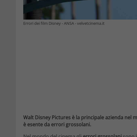
Errori dei film Disney - ANSA - velvetcinema.it
Walt Disney Pictures è la principale azienda nel
è esente da errori grossolani.
Nel mondo del cinema gli
errori grossolani
sono i