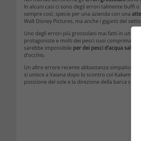
In alcuni casi ci sono degli errori talmente buffi 
sempre così, specie per una azienda con una
att
Walt Disney Pictures, ma anche i giganti del sett
Uno degli errori più grossolani mai fatti in un fil
protagoniste e molti dei pesci suoi comprimari
f
sarebbe impossibile
per dei pesci d’acqua salata
c
d’occhio.
Un altro errore recente abbastanza simpatico è 
si unisce a Vaiana dopo lo scontro coi Kakamora
posizione del sole e la direzione della barca si ca