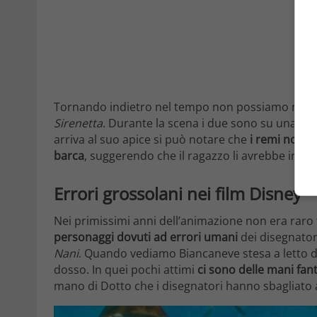
Tornando indietro nel tempo non possiamo non p
Sirenetta
. Durante la scena i due sono su una ba
arriva al suo apice si può notare che
i remi non so
barca
, suggerendo che il ragazzo li avrebbe inavv
Errori grossolani nei film Disney
Nei primissimi anni dell’animazione non era raro
personaggi dovuti ad errori umani
dei disegnator
Nani
. Quando vediamo Biancaneve stesa a letto do
dosso. In quei pochi attimi
ci sono delle mani fa
mano di Dotto che i disegnatori hanno sbagliato a