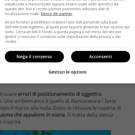
visualizzate e memorizzate oppure essere usate nello specifico da
questo sito. Noi e i nostri partner potremmo utilizzare dati di
localizzazione esatti.
Elenco dei partner
.
Alcuni fornitori potrebbero trattare i tuoi dati personali sulla base
dell'interesse legittimo, al quale puoi opporti gestendo le tue opzioni qui
sotto. Cerca un link in fondo a questa pagina o nel menu del sito per
gestire o revocare il consenso nelle impostazioni della privacy e dei
cookie.
arlare dell’iconica
scena del bacio tra Eric e Ariel
ne
La
rca che il ragazzo spinge a remi, ma quando la scena
Nega il consenso
Acconsenti
no più presenti ne in mano a Eric ne a bordo della
ertitamente fatti cadere in acqua.
Gestisci le opzioni
 trovare
errori di posizionamento di oggetti o
i. Uno emblematico è quello di
Biancaneve e i Sette
po il morso alla mela, Dotto le rimuove le coperte di
ntasma che appaiono in scena
. Si tratta della stessa
 inserire.