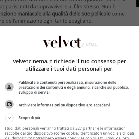
o appariscenti da sopravvivere al film stesso. Non è
enzione maniacale alla qualità delle sue pellicole
come
ore dell’animazione ogni tanto sbagliano.
m Pixar lo vediamo in
Alla Ricerca di Dory
. La
iniscono sempre in luoghi con acqua dolce
, cosa che
ome loro. Nella realtà morirebbero in un batter
velvetcinema.it richiede il tuo consenso per
quello che troviamo in
Oceania
. Quando il semidio Maui
utilizzare i tuoi dati personali per:
,
egli dice di dover andare verso est
, ma osservando la
pisce che i due
hanno impostato la rotta a nord
.
Pubblicità e contenuti personalizzati, misurazione delle
prestazioni dei contenuti e degli annunci, ricerche sul pubblico,
sviluppo di servizi
Archiviare informazioni su dispositivo e/o accedervi
Scopri di più
I tuoi dati personali verranno trattati da 327 partner e le informazioni
raccolte dal tuo dispositivo (come cookie, identificatori univoci e altri dati
del dispositivo) potrebbero essere condivise con questi ultimi, da loro