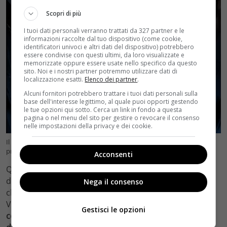
Scopri di più
I tuoi dati personali verranno trattati da 327 partner e le
informazioni raccolte dal tuo dispositivo (come cookie,
identificatori univoci e altri dati del dispositivo) potrebbero
essere condivise con questi ultimi, da loro visualizzate e
memorizzate oppure essere usate nello specifico da questo
sito. Noi e i nostri partner potremmo utilizzare dati di
localizzazione esatti.
Elenco dei partner
.
Alcuni fornitori potrebbero trattare i tuoi dati personali sulla
base dell'interesse legittimo, al quale puoi opporti gestendo
le tue opzioni qui sotto. Cerca un link in fondo a questa
pagina o nel menu del sito per gestire o revocare il consenso
nelle impostazioni della privacy e dei cookie.
Il Venom di Tom Hardy potrebbe intervenire in Spiderman 4 – fonte:
profilo Instagram di Sony Pictures – velvetcinema.it
Acconsenti
Quando in
Spiderman: No Way Home
gli universi
dell’Uomo Ragno si sono incrociati nessuno pensava
Nega il consenso
che sarebbe comparso anche Tom Hardy con il suo
Venom, eppure eccolo lì,
nella scena dopo i titoli di
Gestisci le opzioni
cosa, che lascia una goccia di simbionte nell’universo