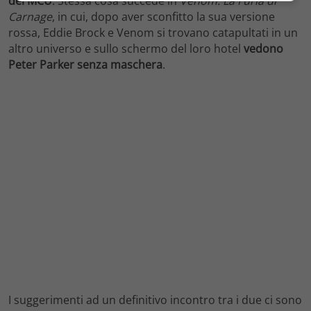
del MCU
. Stessa cosa succede in
Venom: La Furia di
Carnage
, in cui, dopo aver sconfitto la sua versione
rossa, Eddie Brock e Venom si trovano catapultati in un
altro universo e sullo schermo del loro hotel
vedono
Peter Parker senza maschera
.
I suggerimenti ad un definitivo incontro tra i due ci sono