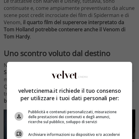
Le trattative con Marvel e Disney, tuttavia, sono
continuate e, come ampiamente preventivato da alcune
scene post credit incrociate dei film di Spiderman e di
Venom,
il quarto film del supereroe interpretato da
Tom Holland potrebbe contenere anche il Venom di
Tom Hardy
.
Uno scontro voluto dal destino
Nei fumetti
Venom è la nemesi per eccellenza di
Spiderman
, i due, per motivi che vengono sviscerati in
molteplici storie, non possono che finire per scontrarsi.
Questo legame sembra stato trasporto in una maniera
velvetcinema.it richiede il tuo consenso
tremendamente forte nei film,
tanto da superare le
per utilizzare i tuoi dati personali per:
barriere imposte dalle differenti case di produzione
.
Pubblicità e contenuti personalizzati, misurazione
delle prestazioni dei contenuti e degli annunci,
ricerche sul pubblico, sviluppo di servizi
Archiviare informazioni su dispositivo e/o accedervi