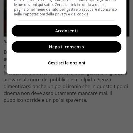
le tue opzioni qui sotto. Cerca un link in fondo a questa
pagina o nel menu del sito per gestire o revocare il consenso
nelle impostazioni della privacy e dei cookie.
Acconsenti
Babbo Natale nell’horror
Nega il consenso
Di recente ha fatto scalpore e vissuto un buon
successo, con un cattivissimo Babbo Natale, il film Una
Gestisci le opzioni
notte violenta e silenziosa.
Si tratta sicuramente di un
film scritto e diretto in maniera intelligente e in grado di
arrivare al cuore del pubblico e a colpirlo. Senza
dimenticarsi anche un po’ di ironia che in questo tipo di
cinema non deve assolutamente mancare mai. Il
pubblico sorride e un po’ si spaventa.