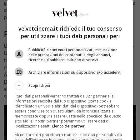
grado di poter creare grande preoccupazione nel cuore
di chi lo guardo ma anche stupore oltre a un velo di
polemica. Ce ne sono però tanti altri.
velvetcinema.it richiede il tuo consenso
Film horror di Natale, cosa succede?
per utilizzare i tuoi dati personali per:
Un altro film horror di Natale è Trasporto Eccezionale –
Pubblicità e contenuti personalizzati, misurazione
Un racconto di Natale del 2010.
In Lapponia c’è una
delle prestazioni dei contenuti e degli annunci,
tomba intrappolata nel ghiaccio dove c’è una creatura
ricerche sul pubblico, sviluppo di servizi
mitologica decisamente spaventosa.
E nella serie
Archiviare informazioni su dispositivo e/o accedervi
American Horror Stories vediamo uno stravagante
Denny Trejo
interpretare Santa Claus in maniera
Scopri di più
simpatica e molto ironica, arrivando come capita
spesso con i suoi personaggi.
I tuoi dati personali verranno trattati da 327 partner e le
informazioni raccolte dal tuo dispositivo (come cookie,
identificatori univoci e altri dati del dispositivo) potrebbero
essere condivise con questi ultimi, da loro visualizzate e
memorizzate oppure essere usate nello specifico da questo
sito. Noi e i nostri partner potremmo utilizzare dati di
localizzazione esatti.
Elenco dei partner
.
Alcuni fornitori potrebbero trattare i tuoi dati personali sulla
base dell'interesse legittimo, al quale puoi opporti gestendo