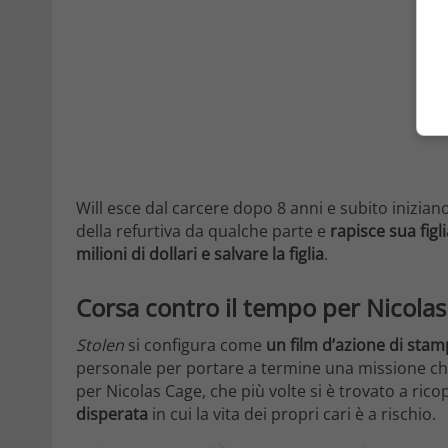
Will esce dal carcere dopo 8 anni e subito iniziano
della refurtiva da qualche parte e
rapisce sua figl
milioni di dollari e salvare la figlia
.
Corsa contro il tempo per Nicola
Stolen
si configura come
un film d’azione di stam
personale per portare a termine una missione ch
per Nicolas Cage, che più volte si è trovato a ricop
disperata
in cui la vita dei propri cari è a rischio.