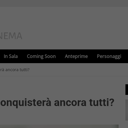
In Sala
Coming Soon
Anteprime
Personaggi
rà ancora tutti?
onquisterà ancora tutti?