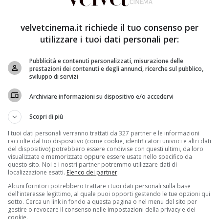
velvetcinema.it richiede il tuo consenso per
utilizzare i tuoi dati personali per:
Pubblicità e contenuti personalizzati, misurazione delle
prestazioni dei contenuti e degli annunci, ricerche sul pubblico,
sviluppo di servizi
 velvetcinema.it
Archiviare informazioni su dispositivo e/o accedervi
gomery (
Nicolas Cage
) e Vincent Kinsley (
Josh Lucas
). I
Scopri di più
n un bottino di 10 milioni di dollari, ma durante la
Will, Vincent si spara per errore a una gamba e per
I tuoi dati personali verranno trattati da 327 partner e le informazioni
raccolte dal tuo dispositivo (come cookie, identificatori univoci e altri dati
 lasciando indietro Will. Braccato dalla polizia, il ladro
del dispositivo) potrebbero essere condivise con questi ultimi, da loro
uga, ma viene bloccato e messo in prigione.
visualizzate e memorizzate oppure essere usate nello specifico da
questo sito. Noi e i nostri partner potremmo utilizzare dati di
localizzazione esatti.
Elenco dei partner
.
Alcuni fornitori potrebbero trattare i tuoi dati personali sulla base
dell'interesse legittimo, al quale puoi opporti gestendo le tue opzioni qui
sotto. Cerca un link in fondo a questa pagina o nel menu del sito per
gestire o revocare il consenso nelle impostazioni della privacy e dei
cookie.