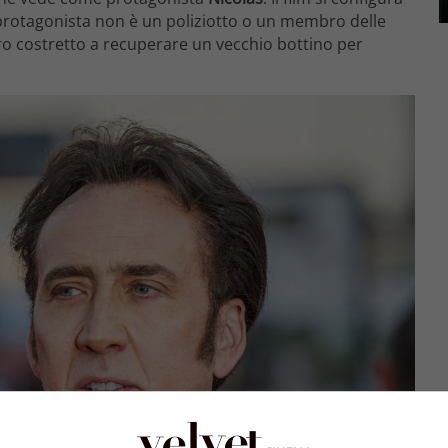
l protagonista non è un poliziotto o un membro delle
dro costretto a recuperare un vecchio bottino per