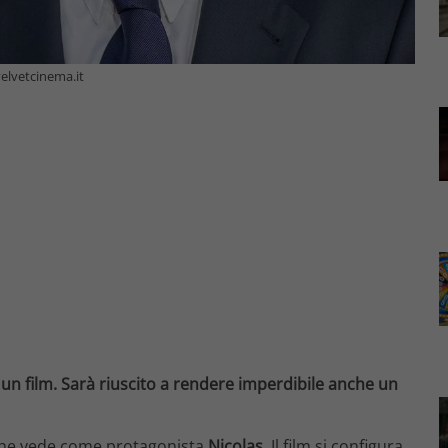
velvetcinema.it
un film. Sarà riuscito a rendere imperdibile anche un
 che vede come protagonista
Nicolas
. Il film si configura