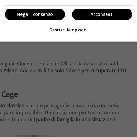
Nega il consenso
Acconsenti
Gestisci le opzioni
 i guai. Vincent pensa che Will abbia nascosto i soldi
ia Alison
. Adesso Will
ha solo 12 ore per recuperare i 10
s Cage
po classico
, con un protagonista mosso da un motivo
e pare impossibile. Una posizione piuttosto comune
rire il ruolo del
padre di famiglia in una situazione