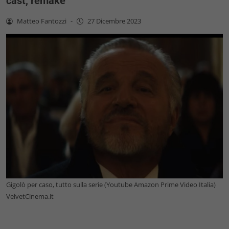
cast, remake
Matteo Fantozzi
-
27 Dicembre 2023
Gigolò per caso, tutto sulla serie (Youtube Amazon Prime Video Italia)
VelvetCinema.it