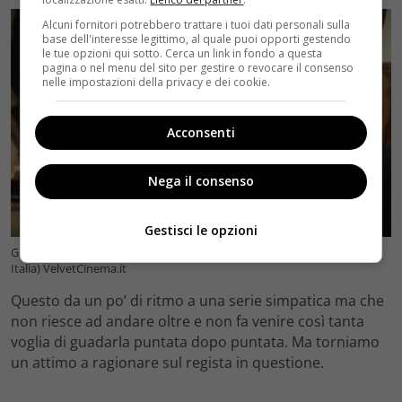
Alcuni fornitori potrebbero trattare i tuoi dati personali sulla
base dell'interesse legittimo, al quale puoi opporti gestendo
le tue opzioni qui sotto. Cerca un link in fondo a questa
pagina o nel menu del sito per gestire o revocare il consenso
nelle impostazioni della privacy e dei cookie.
Acconsenti
Nega il consenso
Gestisci le opzioni
Gigolò per caso, la trama e le curiosità (Youtube Amazon Prime Video
Italia) VelvetCinema.it
Questo da un po’ di ritmo a una serie simpatica ma che
non riesce ad andare oltre e non fa venire così tanta
voglia di guadarla puntata dopo puntata. Ma torniamo
un attimo a ragionare sul regista in questione.