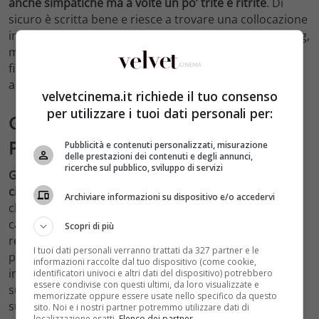
anche simpatiche ma a volte un po’ trite e ritrite
. Di
sicuro è scritta bene e riesce a trovare una collocazione
interessante nel palinsesto delle piattaforme streaming,
ma nonostante questo non riusciamo ad apprezzarla
fino alla fine per via di un’ironia che non riusciamo ad
apprezzare dall’inizio alla fine del suo svolgimento.
velvetcinema.it richiede il tuo consenso
per utilizzare i tuoi dati personali per:
Gigolò per caso, la nota di Eros
Puglielli
Pubblicità e contenuti personalizzati, misurazione
delle prestazioni dei contenuti e degli annunci,
ricerche sul pubblico, sviluppo di servizi
Gigolò per caso ha uno spunto molto interessante e
cioè l’evoluzione della regia di Eros Puglielli
. L’artista
Archiviare informazioni su dispositivo e/o accedervi
classe 1973 di Roma viene dal cinema horror, ma ha
cambiato tutto in questi ultimi anni iniziando a
Scopri di più
realizzare qualcosa di molto diverso da quello che l’ha
I tuoi dati personali verranno trattati da 327 partner e le
portato a raggiungere un successo veramente
informazioni raccolte dal tuo dispositivo (come cookie,
incredibile. E si vede la sua attenzione al dettaglio, la
identificatori univoci e altri dati del dispositivo) potrebbero
essere condivise con questi ultimi, da loro visualizzate e
sua mano sulle inquadrature e il suo essere sempre
memorizzate oppure essere usate nello specifico da questo
sulla scena seguendo l’azione.
sito. Noi e i nostri partner potremmo utilizzare dati di
localizzazione esatti.
Elenco dei partner
.