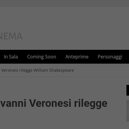
In Sala
Coming Soon
Anteprime
Personaggi
i Veronesi rilegge William Shakespeare
ovanni Veronesi rilegge