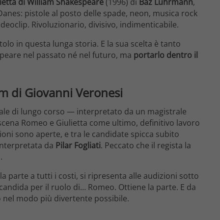
etta di William Shakespeare
(1996) di
Baz Luhrmann
,
anes: pistole al posto delle spade, neon, musica rock
oclip. Rivoluzionario, divisivo, indimenticabile.
olo in questa lunga storia. E la sua scelta è tanto
peare nel passato né nel futuro, ma
portarlo dentro il
lm di Giovanni Veronesi
rale di lungo corso — interpretato da un magistrale
scena Romeo e Giulietta come ultimo, definitivo lavoro
ioni sono aperte, e tra le candidate spicca subito
 interpretata da
Pilar Fogliati
. Peccato che il regista la
.
 parte a tutti i costi, si ripresenta alle audizioni sotto
 candida per il ruolo di… Romeo. Ottiene la parte. E da
no nel modo più divertente possibile.