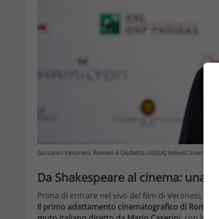
Giovanni Veronesi, Romeo è Giulietta (ANSA) VelvetCinema.it
Da Shakespeare al cinema: una sto
Prima di entrare nel vivo del film di Veronesi, val
Il primo adattamento cinematografico di Romeo e 
muto italiano diretto da Mario Caserini
, con lui 