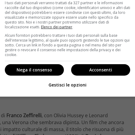
I tuoi dati personali verranno trattati da 327 partner e le informazioni
capace di dimostrare quanto questa storia esercitasse
raccolte dal tuo dispositivo (come cookie, identificatori univoci e altri dati
del dispositivo) potrebbero essere condivise con questi ultimi, da loro
oni di cineasti.
visualizzate e memorizzate oppure essere usate nello specifico da
questo sito. Noi e i nostri partner potremmo utilizzare dati di
localizzazione esatti.
Elenco dei partner
.
Alcuni fornitori potrebbero trattare i tuoi dati personali sulla base
dell'interesse legittimo, al quale puoi opporti gestendo le tue opzioni qui
sotto. Cerca un link in fondo a questa pagina o nel menu del sito per
gestire o revocare il consenso nelle impostazioni della privacy e dei
cookie.
Nega il consenso
Acconsenti
Gestisci le opzioni
 di
Franco Zeffirelli
, con Olivia Hussey e Leonard
o, una Verona che sembrava dipinta. Un film che ancora
 impatto culturale di massa, il titolo che risuona di più