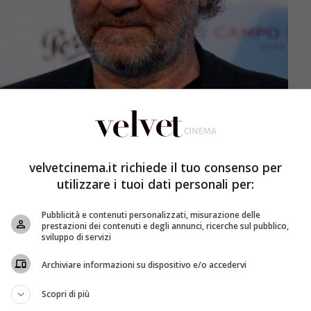
velvetcinema.it richiede il tuo consenso per
utilizzare i tuoi dati personali per:
Pubblicità e contenuti personalizzati, misurazione delle
prestazioni dei contenuti e degli annunci, ricerche sul pubblico,
sviluppo di servizi
ria lunga più di un secolo
Archiviare informazioni su dispositivo e/o accedervi
e la pena fare un passo indietro — anzi, parecchi passi.
Giulietta risale addirittura al 1908: un cortometraggio
Scopri di più
stesso protagonista e Maria Caserini nei panni di