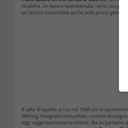
Giulietta. Un lavoro sperimentale, certo, ma già 
un fascino irresistibile anche sulle prime generazi
Il salto di qualità arriva nel 1968 con il capolavoro
Whiting: fotografia mozzafiato, costumi da sogn
oggi regge benissimo la visione. Ma se parliamo di