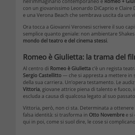
nell’immaginario contemporaneo è
Romeo + Giuli
con un giovanissimo Leonardo DiCaprio e Claire D
e una Verona Beach che sembrava uscita da un vide
Ora tocca a Giovanni Veronesi scrivere il suo capit
semplice quanto geniale: non ambientare Shakes
mondo del teatro e del cinema stessi
.
Romeo è Giulietta: la trama del fi
Al centro di
Romeo è Giulietta
c’è un regista teat
Sergio Castellitto
— che si appresta a mettere in 
della sua carriera. Un’opera testamento. Le audiz
Vittoria
, giovane attrice piena di talento e fuoco,
escluda a causa di qualcosa legato al suo passato
Vittoria, però, non ci sta. Determinata a ottenere la
falsa identità: si trasforma in
Otto Novembre
e si
qui in poi, come si suol dire, le cose si complica