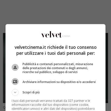
velvetcinema.it richiede il tuo consenso
per utilizzare i tuoi dati personali per:
Pubblicità e contenuti personalizzati, misurazione
delle prestazioni dei contenuti e degli annunci,
ricerche sul pubblico, sviluppo di servizi
Archiviare informazioni su dispositivo e/o accedervi
Scopri di più
I tuoi dati personali verranno trattati da 327 partner e le
informazioni raccolte dal tuo dispositivo (come cookie,
Quando torna in onda “Endless Love”? foto: Mediaset Infinity –
identificatori univoci e altri dati del dispositivo) potrebbero