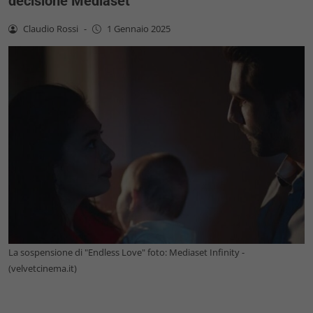
decisione Mediaset
Claudio Rossi
-
1 Gennaio 2025
La sospensione di "Endless Love" foto: Mediaset Infinity -
(velvetcinema.it)