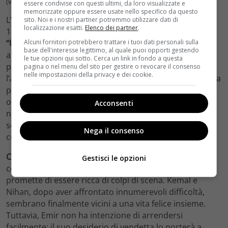
(velvetcinema.it)
essere condivise con questi ultimi, da loro visualizzate e
memorizzate oppure essere usate nello specifico da questo
L’appuntamento con
“Endless Love”
è fissato per le
sito. Noi e i nostri partner potremmo utilizzare dati di
localizzazione esatti.
Elenco dei partner
.
14:10, subito dopo il popolare
“Beautiful”
e prima di
Alcuni fornitori potrebbero trattare i tuoi dati personali sulla
“Uomini e Donne”
. Questo posizionamento permette
base dell'interesse legittimo, al quale puoi opporti gestendo
alla soap opera di inserirsi in un palinsesto
le tue opzioni qui sotto. Cerca un link in fondo a questa
pomeridiano ricco di emozioni, mantenendo alta
pagina o nel menu del sito per gestire o revocare il consenso
nelle impostazioni della privacy e dei cookie.
l’attenzione dei telespettatori. Inoltre, è confermata una
puntata speciale del sabato pomeriggio, che andrà in
onda dalle 15:00 alle 16:30. Tuttavia, è importante
Acconsenti
notare che non ci saranno nuove puntate in prima
serata, almeno per il momento, lasciando i fan con la
Nega il consenso
curiosità di come si evolveranno gli eventi nella storia.
Con la fine della serie che si avvicina
, le aspettative nei
Gestisci le opzioni
confronti del finale sono alle stelle. La storyline finale
promette di essere ricca di colpi di scena. Kemal e
Nihan, dopo aver affrontato innumerevoli difficoltà,
sembrano finalmente vicini a una vita felice insieme.
Tuttavia, Emir non ha intenzione di arrendersi
facilmente: il suo desiderio di vendetta lo porterà a