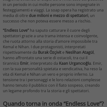
in un periodo in cui molte persone sono impegnate in
festeggiamenti e viaggi. La soap opera ha registrato una
media di oltre
due milioni e mezzo di spettatori
, un
successo che non poteva essere messo a rischio.
“Endless Love”
ha saputo catturare il cuore degli
spettatori grazie a una trama intensa e coinvolgente,
che ruota attorno alla storia d’amore impossibile tra
Kemal e Nihan. I due protagonisti, interpretati
rispettivamente da
Burak Özçivit
e
Neslihan Atagül
,
hanno affrontato una serie di ostacoli, tra cui il
tirannico
Emir
, interpretato da
Kaan Urgancıoğlu
. Emir,
con la sua personalità spietata e vendicativa, ha reso la
vita di Kemal e Nihan un vero e proprio inferno. La
tensione tra i personaggi e le loro relazioni complesse
hanno tenuto il pubblico con il fiato sospeso, creando
un legame profondo tra la storia e gli spettatori.
Quando torna in onda “Endless Love”?