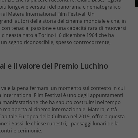
 più longevi e versatili del panorama cinematografico
i
al Matera International Film Festival. Un
randi autori della storia del cinema mondiale e che, in
a con tenacia, passione e una capacità rara di muoversi
un cineasta nato a Torino il 6 dicembre 1964 che ha
o un segno riconoscibile, spesso controcorrente,
al e il valore del Premio Luchino
e, vale la pena fermarsi un momento sul contesto in cui
 International Film Festival è uno degli appuntamenti
una manifestazione che ha saputo costruirsi nel tempo
no ma aperta al cinema internazionale. Matera, città
Capitale Europea della Cultura nel 2019, offre a questa
 i Sassi, le chiese rupestri, i paesaggi lunari della
contri e cerimonie.