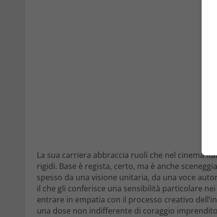
La sua carriera abbraccia ruoli che nel cinema it
rigidi. Base è regista, certo, ma è anche sceneggi
spesso da una visione unitaria, da una voce autoria
il che gli conferisce una sensibilità particolare n
entrare in empatia con il processo creativo dell’in
una dose non indifferente di coraggio imprendito