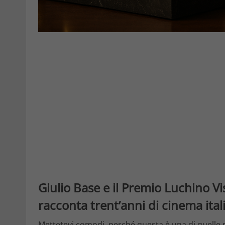
Giulio Base e il Premio Luchino V
racconta trent’anni di cinema ital
Mettetevi comodi, perché questa è una di quelle no