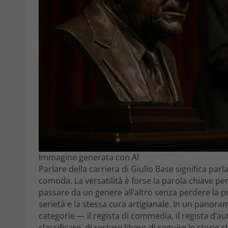
Immagine generata con AI
Parlare della carriera di Giulio Base significa pa
comoda. La versatilità è forse la parola chiave per
passare da un genere all’altro senza perdere la pr
serietà e la stessa cura artigianale. In un panoram
categorie — il regista di commedia, il regista d’au
classificare, di restare libero di seguire le storie 