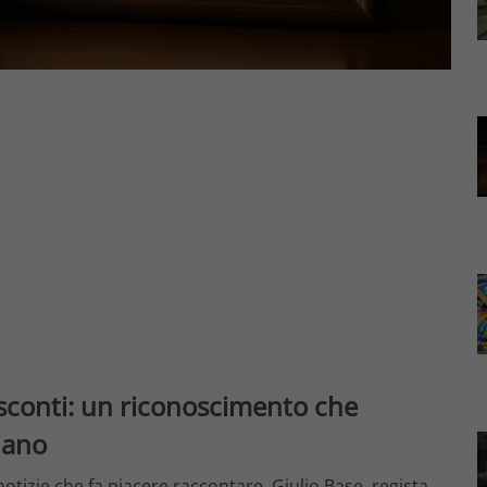
isconti: un riconoscimento che
iano
tizie che fa piacere raccontare. Giulio Base, regista,