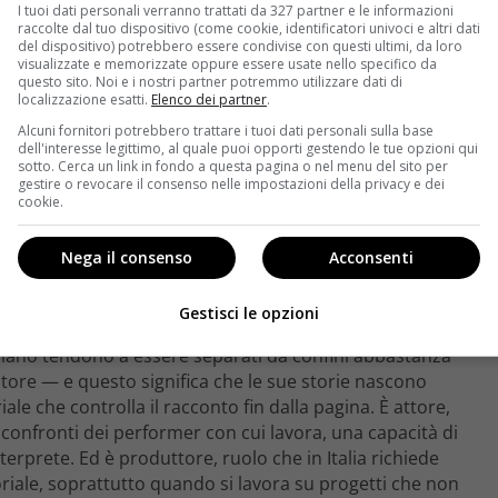
I tuoi dati personali verranno trattati da 327 partner e le informazioni
raccolte dal tuo dispositivo (come cookie, identificatori univoci e altri dati
del dispositivo) potrebbero essere condivise con questi ultimi, da loro
visualizzate e memorizzate oppure essere usate nello specifico da
questo sito. Noi e i nostri partner potremmo utilizzare dati di
localizzazione esatti.
Elenco dei partner
.
Alcuni fornitori potrebbero trattare i tuoi dati personali sulla base
dell'interesse legittimo, al quale puoi opporti gestendo le tue opzioni qui
sotto. Cerca un link in fondo a questa pagina o nel menu del sito per
gestire o revocare il consenso nelle impostazioni della privacy e dei
cookie.
Nega il consenso
Acconsenti
Gestisci le opzioni
aliano tendono a essere separati da confini abbastanza
atore — e questo significa che le sue storie nascono
le che controlla il racconto fin dalla pagina. È attore,
ei confronti dei performer con cui lavora, una capacità di
terprete. Ed è produttore, ruolo che in Italia richiede
riale, soprattutto quando si lavora su progetti che non