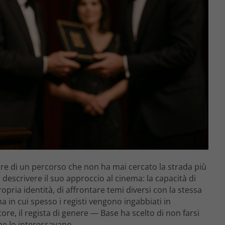
rlare di un percorso che non ha mai cercato la strada più
 descrivere il suo approccio al cinema: la capacità di
opria identità, di affrontare temi diversi con la stessa
a in cui spesso i registi vengono ingabbiati in
tore, il regista di genere — Base ha scelto di non farsi
che lo interessavano.