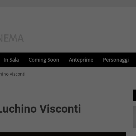
In Sala
Coming Soon
Anteprime
Personaggi
hino Visconti
Luchino Visconti