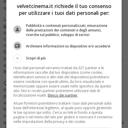
mondo del cinema che in quella città trova ogni anno il
velvetcinema.it richiede il tuo consenso
suo appuntamento più importante.
per utilizzare i tuoi dati personali per:
La Festa del Cinema di Roma, come si può verificare sul
sito ufficiale della manifestazione
, è uno degli
Pubblicità e contenuti personalizzati, misurazione
delle prestazioni dei contenuti e degli annunci,
appuntamenti più importanti del calendario
ricerche sul pubblico, sviluppo di servizi
cinematografico italiano. Averla aperta significa essere
riconosciuto non solo come attore di valore, ma come
Archiviare informazioni su dispositivo e/o accedervi
figura capace di rappresentare un certo modo di
intendere il cinema: popolare senza essere superficiale,
Scopri di più
accessibile senza essere banale. Esattamente come
I tuoi dati personali verranno trattati da 327 partner e le
Roma, del resto.
informazioni raccolte dal tuo dispositivo (come cookie,
identificatori univoci e altri dati del dispositivo) potrebbero
essere condivise con questi ultimi, da loro visualizzate e
Quella serata ha avuto un significato che va oltre il
memorizzate oppure essere usate nello specifico da questo
semplice evento mondano. Ha sancito una sorta di
sito. Noi e i nostri partner potremmo utilizzare dati di
localizzazione esatti.
Elenco dei partner
.
patto simbolico tra un attore e la città che più di ogni
altra ha accompagnato la sua crescita professionale. E
Alcuni fornitori potrebbero trattare i tuoi dati personali sulla
base dell'interesse legittimo, al quale puoi opporti gestendo
ha dimostrato che Guanciale sa stare su un palco non
le tue opzioni qui sotto. Cerca un link in fondo a questa
solo quando interpreta un personaggio, ma anche
pagina o nel menu del sito per gestire o revocare il consenso
nelle impostazioni della privacy e dei cookie.
quando è semplicemente se stesso — forse la prova più