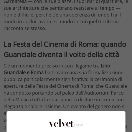
Garbatella — con le sue piazze, i suoi bar di quartiere, le
sue architetture che sembrano resistere al tempo —
non è difficile, perché c’è una coerenza di fondo tra il
modo in cui lui lavora e il modo in cui quel territorio
racconta se stesso.
La Festa del Cinema di Roma: quando
Guanciale diventa il volto della città
C’è un momento preciso in cui il legame tra
Lino
Guanciale e Roma
ha trovato una sua formalizzazione
pubblica particolarmente significativa: la cerimonia di
apertura della Festa del Cinema di Roma, che Guanciale
ha condotto portando sul palco dell’Auditorium Parco
della Musica tutta la sua capacità di stare in scena con
eleganza e calore insieme. Un evento del genere non si
affida a caso a un nome piuttosto che a un altro: la
scelta di Guanciale come conduttore dell’apertura dice
qualcosa di preciso sul suo rapporto con la città e con il