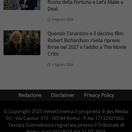
Ruota della Fortuna e Let’s Make a
Deal
4 Agosto 2026
Quentin Tarantino e il decimo film:
Robert Richardson rivela riprese
forse nel 2027 e l’addio a The Movie
Critic
4 Agosto 2026
Redazione
Disclaimer
Privacy Policy
© Copyright 2025 VelvetCinema.it proprietà di Jws Media
Srl - Via Cavour 310 - 00184 Roma - P.Iva 17132921002 -
Testata Giornalistica registrata presso il Tribunale di
Roma al n° 101/2023 del 21-07-2023