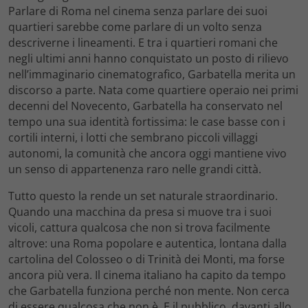
Parlare di Roma nel cinema senza parlare dei suoi
quartieri sarebbe come parlare di un volto senza
descriverne i lineamenti. E tra i quartieri romani che
negli ultimi anni hanno conquistato un posto di rilievo
nell’immaginario cinematografico, Garbatella merita un
discorso a parte. Nata come quartiere operaio nei primi
decenni del Novecento, Garbatella ha conservato nel
tempo una sua identità fortissima: le case basse con i
cortili interni, i lotti che sembrano piccoli villaggi
autonomi, la comunità che ancora oggi mantiene vivo
un senso di appartenenza raro nelle grandi città.
Tutto questo la rende un set naturale straordinario.
Quando una macchina da presa si muove tra i suoi
vicoli, cattura qualcosa che non si trova facilmente
altrove: una Roma popolare e autentica, lontana dalla
cartolina del Colosseo o di Trinità dei Monti, ma forse
ancora più vera. Il cinema italiano ha capito da tempo
che Garbatella funziona perché non mente. Non cerca
di essere qualcosa che non è. E il pubblico, davanti allo