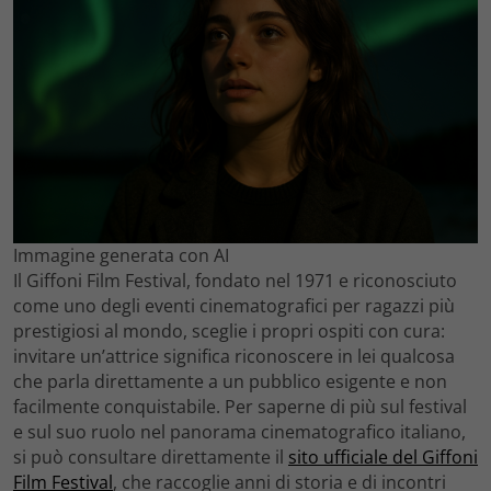
Immagine generata con AI
Il Giffoni Film Festival, fondato nel 1971 e riconosciuto
come uno degli eventi cinematografici per ragazzi più
prestigiosi al mondo, sceglie i propri ospiti con cura:
invitare un’attrice significa riconoscere in lei qualcosa
che parla direttamente a un pubblico esigente e non
facilmente conquistabile. Per saperne di più sul festival
e sul suo ruolo nel panorama cinematografico italiano,
si può consultare direttamente il
sito ufficiale del Giffoni
Film Festival
, che raccoglie anni di storia e di incontri