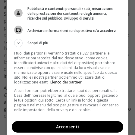
più ambiziose e originali degli ultimi anni: un fantasy
ambientato nella Roma occupata dai nazisti durante la
Pubblicità e contenuti personalizzati, misurazione
Seconda Guerra Mondiale, con un circo di “freak” come
delle prestazioni dei contenuti e degli annunci,
ricerche sul pubblico, sviluppo di servizi
protagonisti. Un film che ha richiesto mesi di
preparazione fisica e tecnica, costumi elaboratissimi,
Archiviare informazioni su dispositivo e/o accedervi
effetti speciali di livello internazionale e una recitazione
capace di tenere insieme il grottesco, il tragico e
Scopri di più
l’eroico. Per approfondire la portata di questo progetto
I tuoi dati personali verranno trattati da 327 partner e le
nel panorama del cinema italiano contemporaneo, vale
informazioni raccolte dal tuo dispositivo (come cookie,
la pena leggere le analisi disponibili su
MyMovies
, uno
identificatori univoci e altri dati del dispositivo) potrebbero
essere condivise con questi ultimi, da loro visualizzate e
dei portali di riferimento per la critica cinematografica
memorizzate oppure essere usate nello specifico da questo
italiana.
sito. Noi e i nostri partner potremmo utilizzare dati di
localizzazione esatti.
Elenco dei partner
.
A completare il quadro cinematografico c’è
Anni da
Alcuni fornitori potrebbero trattare i tuoi dati personali sulla
Cane
, altra produzione che conferma la capacità di
base dell'interesse legittimo, al quale puoi opporti gestendo
le tue opzioni qui sotto. Cerca un link in fondo a questa
aurora giovinazzo di muoversi con disinvoltura tra
pagina o nel menu del sito per gestire o revocare il consenso
generi e registri diversi, senza mai sembrare fuori posto
nelle impostazioni della privacy e dei cookie.
o inadeguata al contesto.
Acconsenti