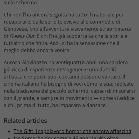
sullo schermo.
Chi non l’ha ancora seguita ha tutto il materiale per
recuperare: dalle serie televisive alle commedie di
Genovese, fino all’avventura visivamente straordinaria
di
Freaks Out
. E chi l’ha già scoperta sa che la storia è
tutt’altro che finita. Anzi, si ha la sensazione che il
meglio debba ancora venire.
Aurora Giovinazzo ha ventiquattro anni, una carriera
già ricca di esperienze eterogenee e una duttilità
artistica che pochi suoi coetanei possono vantare. Il
cinema italiano ha bisogno di voci come la sua: radicate
nella tradizione del piccolo schermo, capaci di misurarsi
con il grande, e sempre in movimento — come si addice
a chi, prima di tutto, ha imparato a danzare.
Related articles
The Gift: il capolavoro horror che ancora affascina
Ian Somerhalder compie 46 anni: la vita oltre