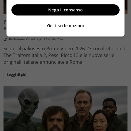
Anteprime
Nega il consenso
Prime Video palinsesto 2026-27: The Traitors Italia 2,
Gestisci le opzioni
Pesci Piccoli 3 e le nuove serie italiane
Redazione Velvet
3 Agosto 2026
Scopri il palinsesto Prime Video 2026-27 con il ritorno di
The Traitors Italia 2, Pesci Piccoli 3 e le nuove serie
originali italiane annunciate a Roma.
Leggi di più