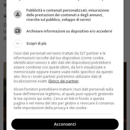
Video
Pubblicità e contenuti personalizzati, misurazione
delle prestazioni dei contenuti e degli annunci,
Redazione Velvet
3 Agosto 2026
ricerche sul pubblico, sviluppo di servizi
Deep Fear - Squali negli abissi è il film squali su Prime
Video che ha conquistato 6 milioni di ore viste. Un
Archiviare informazioni su dispositivo e/o accedervi
thriller a basso budget che batte i blockbuster.
Scopri di più
Leggi di più
I tuoi dati personali verranno trattati da 327 partner e le
informazioni raccolte dal tuo dispositivo (come cookie,
identificatori univoci e altri dati del dispositivo) potrebbero
essere condivise con questi ultimi, da loro visualizzate e
memorizzate oppure essere usate nello specifico da questo
sito. Noi e i nostri partner potremmo utilizzare dati di
localizzazione esatti.
Elenco dei partner
.
Alcuni fornitori potrebbero trattare i tuoi dati personali sulla
base dell'interesse legittimo, al quale puoi opporti gestendo
le tue opzioni qui sotto. Cerca un link in fondo a questa
pagina o nel menu del sito per gestire o revocare il consenso
nelle impostazioni della privacy e dei cookie.
Acconsenti