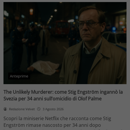
Anteprime
The Unlikely Murderer: come Stig Engström ingannò la
Svezia per 34 anni sull’omicidio di Olof Palme
Redazione Velvet
3 Agosto 2026
Scopri la miniserie Netflix che racconta come Stig
Engström rimase nascosto per 34 anni dopo