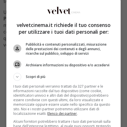
semplici da girare.
Una delle scene più iconiche,
il ballo spensierato del
Primo Ministro interpretato da Hugh Grant,
fu in realtà
velvetcinema.it richiede il tuo consenso
motivo di grande resistenza da parte dell’attore, che
per utilizzare i tuoi dati personali per:
cercò in ogni modo di dissuadere il regista dal girare
quella sequenza, arrivando a rimandare le riprese più
volte.
Pubblicità e contenuti personalizzati, misurazione
delle prestazioni dei contenuti e degli annunci,
ricerche sul pubblico, sviluppo di servizi
Archiviare informazioni su dispositivo e/o accedervi
Scopri di più
I tuoi dati personali verranno trattati da 327 partner e le
informazioni raccolte dal tuo dispositivo (come cookie,
identificatori univoci e altri dati del dispositivo) potrebbero
essere condivise con questi ultimi, da loro visualizzate e
memorizzate oppure essere usate nello specifico da questo
sito. Noi e i nostri partner potremmo utilizzare dati di
localizzazione esatti.
Elenco dei partner
.
Alcuni fornitori potrebbero trattare i tuoi dati personali sulla
base dell'interesse legittimo, al quale puoi opporti gestendo