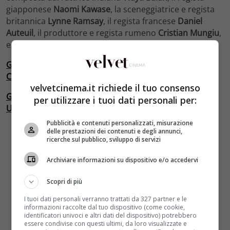
giapponese
Naomi Kawase
, la sceneggiatrice e regista
britannica
Lynne Ramsay
, il regista francese
Daniel
Auteuil
, il produttore e regista rumeno
Cristian Mungiu
,
e i già citati Ang Lee, Christoph Waltz e Nicole Kidman.
GUARDA LE FOTO DI NICOLE KIDMAN, ANG LEE E
CHRISTOPH WALTZ AGLI OSCAR 2013
velvetcinema.it richiede il tuo consenso
GUARDA LE FOTO DI CHRISTOPH WALTZ IN “DJANGO
per utilizzare i tuoi dati personali per:
UNCHAINED
“
Pubblicità e contenuti personalizzati, misurazione
delle prestazioni dei contenuti e degli annunci,
ricerche sul pubblico, sviluppo di servizi
Archiviare informazioni su dispositivo e/o accedervi
Scopri di più
I tuoi dati personali verranno trattati da 327 partner e le
informazioni raccolte dal tuo dispositivo (come cookie,
identificatori univoci e altri dati del dispositivo) potrebbero
essere condivise con questi ultimi, da loro visualizzate e