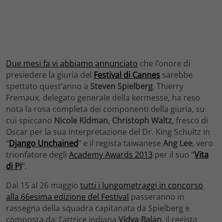
Due mesi fa vi abbiamo annunciato
che l’onore di
presiedere la giuria del
Festival di Cannes
sarebbe
spettato quest’anno a
Steven Spielberg
. Thierry
Fremaux, delegato generale della kermesse, ha reso
nota la rosa completa dei componenti della giuria, su
cui spiccano
Nicole Kidman
,
Christoph Waltz
, fresco di
Oscar per la sua interpretazione del Dr. King Schultz in
“
Django Unchained
” e il regista taiwanese
Ang Lee
, vero
trionfatore degli
Academy Awards 2013
per il suo “
Vita
di Pi
“.
Dal 15 al 26 maggio
tutti i lungometraggi in concorso
alla 66esima edizione del Festival
passeranno in
rassegna della squadra capitanata da Spielberg e
composta da: l’attrice indiana
Vidya Balan
, il regista