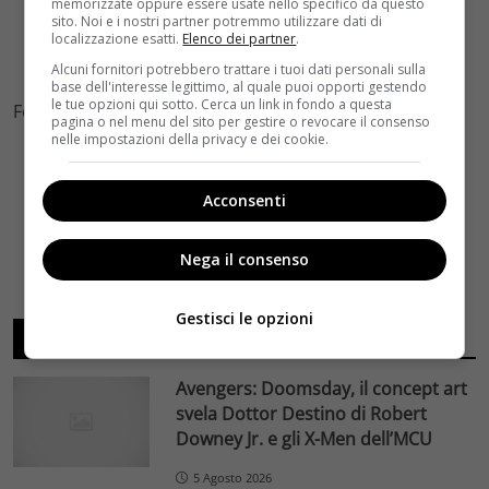
memorizzate oppure essere usate nello specifico da questo
sito. Noi e i nostri partner potremmo utilizzare dati di
localizzazione esatti.
Elenco dei partner
.
Alcuni fornitori potrebbero trattare i tuoi dati personali sulla
base dell'interesse legittimo, al quale puoi opporti gestendo
le tue opzioni qui sotto. Cerca un link in fondo a questa
Foto by Facebook
pagina o nel menu del sito per gestire o revocare il consenso
nelle impostazioni della privacy e dei cookie.
Acconsenti
Nega il consenso
Gestisci le opzioni
ARTICOLI RECENTI
Avengers: Doomsday, il concept art
svela Dottor Destino di Robert
Downey Jr. e gli X-Men dell’MCU
5 Agosto 2026