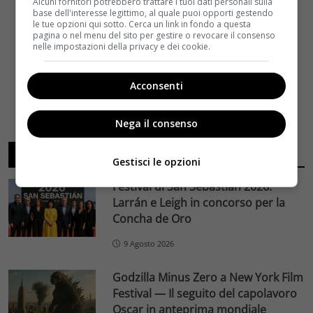
Alcuni fornitori potrebbero trattare i tuoi dati personali sulla
base dell'interesse legittimo, al quale puoi opporti gestendo
le tue opzioni qui sotto. Cerca un link in fondo a questa
pagina o nel menu del sito per gestire o revocare il consenso
nelle impostazioni della privacy e dei cookie.
Acconsenti
Nega il consenso
ARTICOLI RECENTI
Gestisci le opzioni
Festival di San Sebastián 2026:
Larrán e Leigh in concorso per la
Concha de Oro
9 Agosto 2026
Godzilla Minus Zero a New York Film
Festival — Il seguito del capolavoro
Oscar in anteprima mondiale