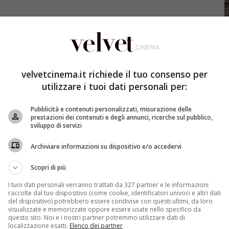
velvetcinema.it richiede il tuo consenso per
utilizzare i tuoi dati personali per:
e rose di Eva
ha totalizzato
4.638.000 spettatori
pari al
 arrivati i colpi di scena.
Aurora (Anna Safroncik)
sta
Pubblicità e contenuti personalizzati, misurazione delle
osa sia successo che la narrazione torna a due giorni
prestazioni dei contenuti e degli annunci, ricerche sul pubblico,
a di nome
Eva
, come la madre morta.
Livia Monforte
sviluppo di servizi
erto Farnesi)
, non è contenta di questa scelta visto
 marito.
Edoardo Monforte (Luca Capuano)
, fratello di
Archiviare informazioni su dispositivo e/o accedervi
 questo le porta in dono un ciondolo prezioso, che
Scopri di più
I tuoi dati personali verranno trattati da 327 partner e le informazioni
te Aurora pensa sia stata
Elena Monforte (Licia Nunez)
,
raccolte dal tuo dispositivo (come cookie, identificatori univoci e altri dati
a preso la bambina in braccio e voleva portarla via con
del dispositivo) potrebbero essere condivise con questi ultimi, da loro
visualizzate e memorizzate oppure essere usate nello specifico da
otte dentro una chiesa.
Si è tagliata le vene perché
questo sito. Noi e i nostri partner potremmo utilizzare dati di
localizzazione esatti.
Elenco dei partner
.