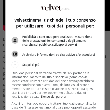
velvetcinema.it richiede il tuo consenso
per utilizzare i tuoi dati personali per:
Pubblicità e contenuti personalizzati, misurazione
E’ un film molto
fisico ed intimo
. Interamente girato su
delle prestazioni dei contenuti e degli annunci,
una barca a vela in mare aperto
. “
Quando si ha dentro
ricerche sul pubblico, sviluppo di servizi
la competizione, qualunque sia lo sport praticato, si ha
Archiviare informazioni su dispositivo e/o accedervi
sempre lo stesso obiettivo: la ricerca dell’eccellenza e
la
voglia di mettere alla prova fino in fondo le proprie
Scopri di più
capacità
“,
ha dichiarato il regista. Una pellicola che
procede senza colpi di scena come se fosse
un video-
I tuoi dati personali verranno trattati da 327 partner e le
informazioni raccolte dal tuo dispositivo (come cookie,
diario di bordo
di questa meravigliosa avventura. Un
identificatori univoci e altri dati del dispositivo) potrebbero
uomo
solo
contro la natura, gli avversari e addirittura
essere condivise con questi ultimi, da loro visualizzate e
memorizzate oppure essere usate nello specifico da questo
se stesso. Poi però con l’arrivo dell’adolescente il
sito. Noi e i nostri partner potremmo utilizzare dati di
lungometraggio si trasforma in
un rapporto a due
. Una
localizzazione esatti.
Elenco dei partner
.
strana amicizia tra un uomo e un ragazzo che si va a
Alcuni fornitori potrebbero trattare i tuoi dati personali sulla
consolidare sempre di più man mano che passano i
base dell'interesse legittimo, al quale puoi opporti gestendo