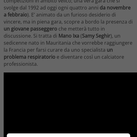
competizioni in ambito velico; una vera gara che si
svolge dal 1992 ad oggi ogni quattro anni
da novembre
a febbraio
). E’ animato da un furioso desiderio di
vincere, ma in piena gara, scopre a bordo la presenza di
un giovane passeggero
che metterà tutto in
discussione. Si tratta di
Mano Ixa
(
Samy Seghir
), un
sedicenne nato in Mauritania che vorrebbe raggiungere
la Francia per farsi curare da uno specialista
un
problema respiratorio
e diventare così un calciatore
professionista.