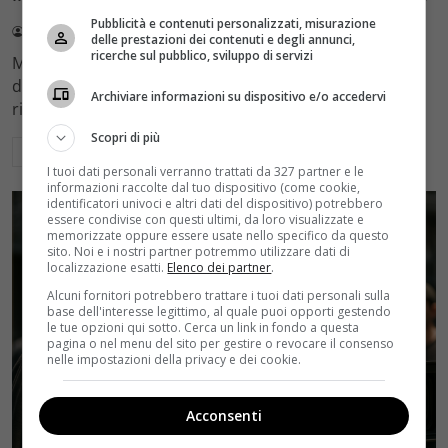
Pubblicità e contenuti personalizzati, misurazione
Redazione Velvet
4 Agosto 2026
delle prestazioni dei contenuti e degli annunci,
ricerche sul pubblico, sviluppo di servizi
Mediaset sceglie di mantenere Gerry Scotti e La Ruota
della Fortuna nell'access prime time estivo di Canale 5,
Archiviare informazioni su dispositivo e/o accedervi
rinviando a dicembre il debutto di Enrico Pa
Scopri di più
Leggi di più
I tuoi dati personali verranno trattati da 327 partner e le
informazioni raccolte dal tuo dispositivo (come cookie,
identificatori univoci e altri dati del dispositivo) potrebbero
essere condivise con questi ultimi, da loro visualizzate e
memorizzate oppure essere usate nello specifico da questo
sito. Noi e i nostri partner potremmo utilizzare dati di
localizzazione esatti.
Elenco dei partner
.
Alcuni fornitori potrebbero trattare i tuoi dati personali sulla
base dell'interesse legittimo, al quale puoi opporti gestendo
le tue opzioni qui sotto. Cerca un link in fondo a questa
pagina o nel menu del sito per gestire o revocare il consenso
nelle impostazioni della privacy e dei cookie.
Acconsenti
Rumors