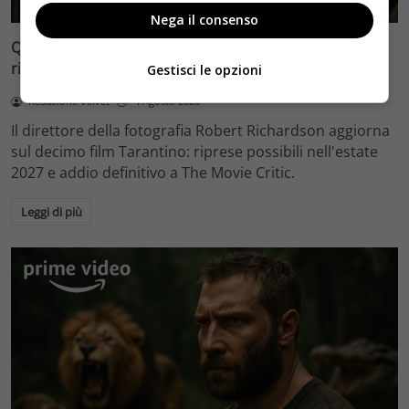
Nega il consenso
Quentin Tarantino e il decimo film: Robert Richardson
rivela riprese forse nel 2027 e l’addio a The Movie Critic
Gestisci le opzioni
Redazione Velvet
4 Agosto 2026
Il direttore della fotografia Robert Richardson aggiorna
sul decimo film Tarantino: riprese possibili nell'estate
2027 e addio definitivo a The Movie Critic.
Leggi di più