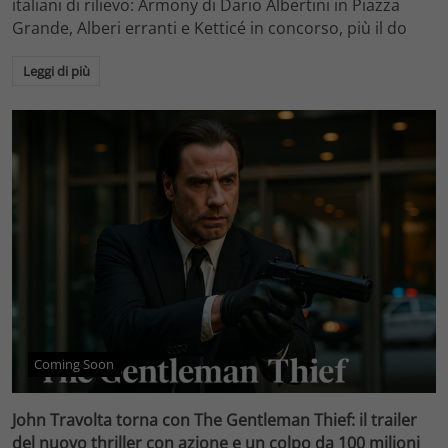
italiani di rilievo: Armony di Dario Albertini in Piazza
Grande, Alberi erranti e Ketticé in concorso, più il do
Leggi di più
Coming Soon
John Travolta torna con The Gentleman Thief: il trailer
del nuovo thriller con azione e un colpo da 100 milioni