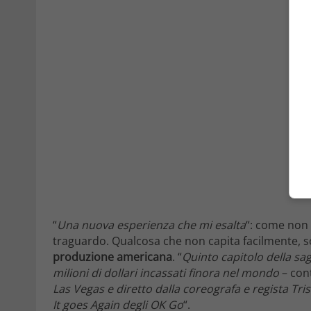
“
Una nuova esperienza che mi esalta
“: come non
traguardo. Qualcosa che non capita facilmente, s
produzione americana
. “
Quinto capitolo della sa
milioni di dollari incassati finora nel mondo
– con
Las Vegas e diretto dalla coreografa e regista Tri
It goes Again degli OK Go
“.