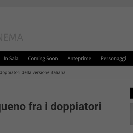
In Sala
Coming Soon
Anteprime
Personaggi
doppiatori della versione italiana
queno fra i doppiatori