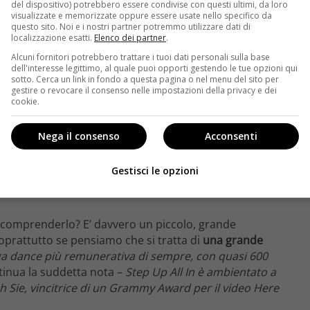
del dispositivo) potrebbero essere condivise con questi ultimi, da loro
visualizzate e memorizzate oppure essere usate nello specifico da
questo sito. Noi e i nostri partner potremmo utilizzare dati di
localizzazione esatti.
Elenco dei partner
.
Alcuni fornitori potrebbero trattare i tuoi dati personali sulla base
dell'interesse legittimo, al quale puoi opporti gestendo le tue opzioni qui
sotto. Cerca un link in fondo a questa pagina o nel menu del sito per
gestire o revocare il consenso nelle impostazioni della privacy e dei
cookie.
Nega il consenso
Acconsenti
Gestisci le opzioni
 comprenderlo? E’ davvero un piccolo, grande
oprattutto se pensiamo che si tratta di
una grande
ga dance più remunerativa di sempre, con quasi 600
tinua la suddetta nota –
Step Up All In è ambientato a
sh Sie, vincitrice di un Grammy Award per il video Here