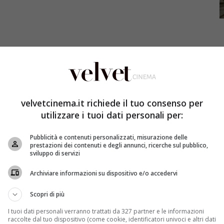
Step up all in
, l’ultimo capitolo della saga dance più
o – si parla di una storia molto amata soprattutto dai
velvetcinema.it richiede il tuo consenso per
stra”
Lorella Boccia
. E adesso si aggiunge un ulteriore
utilizzare i tuoi dati personali per:
iato che
uno dei doppiatori sarà il rapper Guè Pequeno
.
The Grim Knights
, “
i più agguerriti rivali
– si legge nel
Pubblicità e contenuti personalizzati, misurazione delle
egas degli Elementricks, crew formata invece dai
prestazioni dei contenuti e degli annunci, ricerche sul pubblico,
sviluppo di servizi
Sean e Muso
“. Lo stesso Guè ha confermato la notizia su
 sua
soddisfazione
:
Archiviare informazioni su dispositivo e/o accedervi
p All In". Una nuova esperienza che mi esalta.
#stepup
Scopri di più
I tuoi dati personali verranno trattati da 327 partner e le informazioni
raccolte dal tuo dispositivo (come cookie, identificatori univoci e altri dati