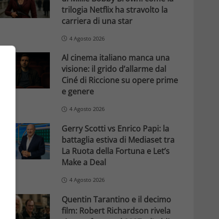
trilogia Netflix ha stravolto la
carriera di una star
4 Agosto 2026
Al cinema italiano manca una
visione: il grido d’allarme dal
Ciné di Riccione su opere prime
e genere
4 Agosto 2026
Gerry Scotti vs Enrico Papi: la
battaglia estiva di Mediaset tra
La Ruota della Fortuna e Let’s
Make a Deal
4 Agosto 2026
Quentin Tarantino e il decimo
film: Robert Richardson rivela