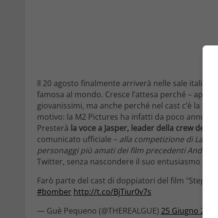
Il 20 agosto finalmente arriverà nelle sale italiane
famosa al mondo. Cresce l’attesa perché – appunt
giovanissimi, ma anche perché nel cast c’è la “no
motivo: la M2 Pictures ha infatti da poco annunc
Presterà
la voce a Jasper, leader della crew dei 
comunicato ufficiale –
alla competizione di Las V
personaggi più amati dei film precedenti Andie, 
Twitter, senza nascondere il suo entusiasmo e la
Farò parte del cast di doppiatori del film "Step U
#bomber
http://t.co/BjTiur0v7s
— Guè Pequeno (@THEREALGUE)
25 Giugno 2014