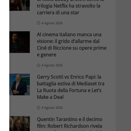
trilogia Netflix ha stravolto la
carriera di una star
4 Agosto 2026
Al cinema italiano manca una
visione: il grido d’allarme dal
Ciné di Riccione su opere prime
e genere
4 Agosto 2026
Gerry Scotti vs Enrico Papi: la
battaglia estiva di Mediaset tra
La Ruota della Fortuna e Let’s
Make a Deal
4 Agosto 2026
Quentin Tarantino e il decimo
film: Robert Richardson rivela