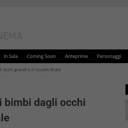
In Sala
Coming Soon
Anteprime
Personaggi
 occhi grandi e il riscatto finale
i bimbi dagli occhi
ale