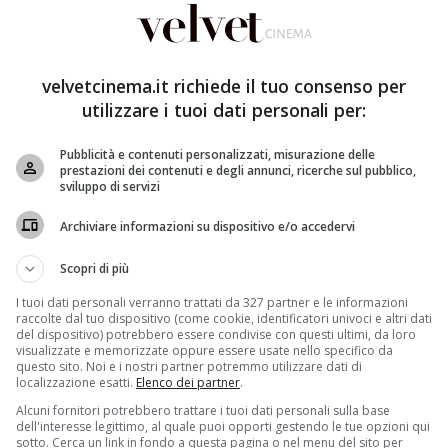
velvetcinema.it richiede il tuo consenso per
utilizzare i tuoi dati personali per:
Pubblicità e contenuti personalizzati, misurazione delle
a non con le sue visioni, non con le grandi dosi di
prestazioni dei contenuti e degli annunci, ricerche sul pubblico,
sviluppo di servizi
izzarri. No, in
Big Eyes
il regista statunitense racconta
era. La storia di una delle “
più leggendarie frodi
Archiviare informazioni su dispositivo e/o accedervi
 anni Cinquanta e Sessanta,
i cui protagonisti sono
 ricchissimo e famosissimo grazie agli
inconfondibili
Scopri di più
nolini dagli occhi enormi
. Trovatelli che si aggirano per
I tuoi dati personali verranno trattati da 327 partner e le informazioni
modo per liberarsi di un dolore muto e sconosciuto.
raccolte dal tuo dispositivo (come cookie, identificatori univoci e altri dati
del dispositivo) potrebbero essere condivise con questi ultimi, da loro
visualizzate e memorizzate oppure essere usate nello specifico da
questo sito. Noi e i nostri partner potremmo utilizzare dati di
ondo. Ma che non erano veramente di Walter, bensì di
localizzazione esatti.
Elenco dei partner
.
er paura del marito e di un futuro in solitudine.
Soltanto
Alcuni fornitori potrebbero trattare i tuoi dati personali sulla base
na ha trovato – anche grazie a sua figlia, nata da
dell'interesse legittimo, al quale puoi opporti gestendo le tue opzioni qui
 vuotato il sacco, trascinato l’ex compagno in tribunale.
sotto. Cerca un link in fondo a questa pagina o nel menu del sito per