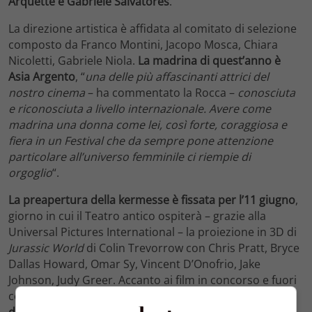
Arquette e Gabriele Salvatores
.
La direzione artistica è affidata al comitato di selezione
composto da Franco Montini, Jacopo Mosca, Chiara
Nicoletti, Gabriele Niola.
La madrina di quest’anno è
Asia Argento
, “
una delle più affascinanti attrici del
nostro cinema
– ha commentato la Rocca –
conosciuta
e riconosciuta a livello internazionale. Avere come
madrina una donna come lei, così forte, coraggiosa e
fiera in un Festival che da sempre pone attenzione
particolare all’universo femminile ci riempie di
orgoglio
“.
La preapertura della kermesse è fissata per l’11 giugno
,
giorno in cui il Teatro antico ospiterà – grazie alla
Universal Pictures International – la proiezione in 3D di
Jurassic World
di Colin Trevorrow con Chris Pratt, Bryce
Dallas Howard, Omar Sy, Vincent D’Onofrio, Jake
Johnson, Judy Greer. Accanto ai film in concorso e fuori
concorso, inoltre, quest’anno ci sarà
spazio per il
documentario
con la rassegna
Punto Luce. L’Italia