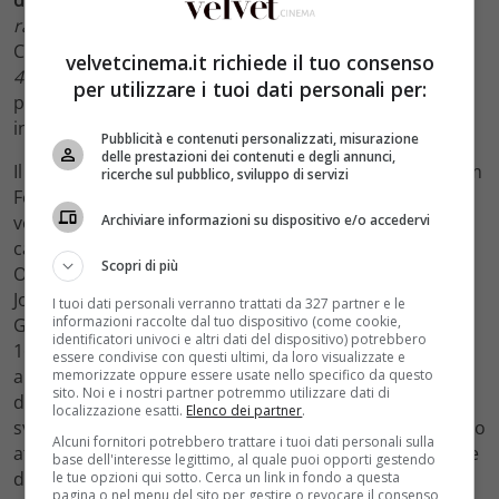
raccontata dall’Archivio Luce
a cura di Istituto Luce-
Cinecitta; in anteprima mondiale sarà proiettato
Sicilia
velvetcinema.it richiede il tuo consenso
43
di Folco Quilici, sullo sbarco in Sicilia. Ancora, verrà
per utilizzare i tuoi dati personali per:
proposta una selezione di film indipendenti americani
in collaborazione con
Variety
.
Pubblicità e contenuti personalizzati, misurazione
delle prestazioni dei contenuti e degli annunci,
Il debutto di questa 61esima edizione del Taormina Film
ricerche sul pubblico, sviluppo di servizi
Festival si tradurrà anche nella proiezione speciale, in
Archiviare informazioni su dispositivo e/o accedervi
versione originale sottotitolata, di
Inside Out
, nuovo
capolavoro Disney Pixar diretto dal regista premio
Scopri di più
Oscar Pete Docter (Monsters & Co., Up), prodotto da
Jonas Rivera e con le musiche composte da Michael
I tuoi dati personali verranno trattati da 327 partner e le
informazioni raccolte dal tuo dispositivo (come cookie,
Giacchino, la cui uscita italiana è fissata per il prossimo
identificatori univoci e altri dati del dispositivo) potrebbero
16 settembre. La serata inaugurale sarò dedicata pure
essere condivise con questi ultimi, da loro visualizzate e
alla moda con
Fashion 4 Development
, organizzazione
memorizzate oppure essere usate nello specifico da questo
sito. Noi e i nostri partner potremmo utilizzare dati di
dell’Agenzia delle Nazioni Unite che promuove lo
localizzazione esatti.
Elenco dei partner
.
sviluppo economico e umano nei Paesi del terzo mondo
Alcuni fornitori potrebbero trattare i tuoi dati personali sulla
attraverso la moda, appunto. A presentare, la direttrice
base dell'interesse legittimo, al quale puoi opporti gestendo
di
Vogue Italia
Franca Sozzani
.
le tue opzioni qui sotto. Cerca un link in fondo a questa
pagina o nel menu del sito per gestire o revocare il consenso