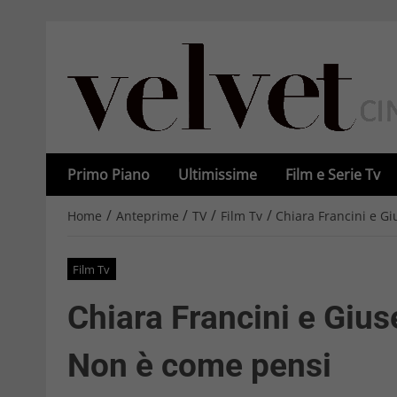
Primo Piano
Ultimissime
Film e Serie Tv
/
/
/
/
Home
Anteprime
TV
Film Tv
Chiara Francini e G
Film Tv
Chiara Francini e Gius
Non è come pensi