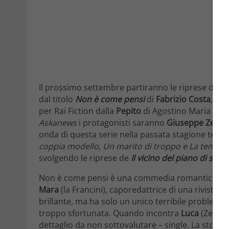
Il prossimo settembre partiranno le riprese del s
dal titolo
Non è come pensi
di
Fabrizio Costa
, scr
per Rai Fiction dalla
Pepito
di Agostino Maria Gra
Askanews
i protagonisti saranno
Giuseppe Zeno e
onda di questa serie nella passata stagione telev
coppia modello, Un marito di troppo e La tempes
svolgendo le riprese de
Il vicino del piano di sopr
Non è come pensi è una commedia romantica del
Mara
(la Francini), caporedattrice di una rivista c
brillante, ma ha solo un unico terribile problema
troppo sfortunata. Quando incontra
Luca
(Zeno) 
dettaglio da non sottovalutare – single. La stori