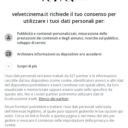
velvetcinema.it richiede il tuo consenso per
utilizzare i tuoi dati personali per:
Pubblicità e contenuti personalizzati, misurazione delle
prestazioni dei contenuti e degli annunci, ricerche sul pubblico,
sviluppo di servizi
econdo tv movie Rai della collana
Purché finisca bene
Archiviare informazioni su dispositivo e/o accedervi
itto da
Fabrizia Midulla ed Alberto Taraglio
, realizzato
zia e Giuseppe Saccà. Secondo quanto riporta
Scopri di più
 Chiara Francini
. Sono già cinque i titoli mandati in
isiva, ovvero
Una Ferrari per due, Una villa per due, Una
I tuoi dati personali verranno trattati da 327 partner e le informazioni
raccolte dal tuo dispositivo (come cookie, identificatori univoci e altri dati
ta
(senza contare che proprio in questi giorni si stanno
del dispositivo) potrebbero essere condivise con questi ultimi, da loro
a con
Sergio Rubini e Barbora Bobulova
).
visualizzate e memorizzate oppure essere usate nello specifico da
questo sito. Noi e i nostri partner potremmo utilizzare dati di
localizzazione esatti.
Elenco dei partner
.
la durata di
cento minuti
che racconta la storia di
he tratta di turismo di lusso. E’ una donna in carriera e
Alcuni fornitori potrebbero trattare i tuoi dati personali sulla base
dell'interesse legittimo, al quale puoi opporti gestendo le tue opzioni qui
:
non ci sa proprio fare con gli uomini
. O meglio, è
sotto. Cerca un link in fondo a questa pagina o nel menu del sito per
le cose sembrano cambiare: lui è gentile, bello e –
gestire o revocare il consenso nelle impostazioni della privacy e dei
cookie.
a d’amore però dura poco, visto che Mara scopre che