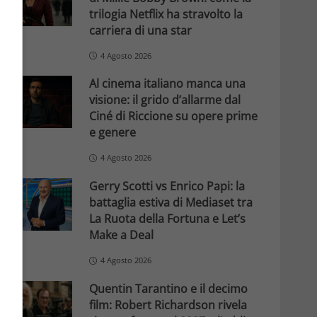
trilogia Netflix ha stravolto la
carriera di una star
4 Agosto 2026
Al cinema italiano manca una
visione: il grido d’allarme dal
Ciné di Riccione su opere prime
e genere
4 Agosto 2026
Gerry Scotti vs Enrico Papi: la
battaglia estiva di Mediaset tra
La Ruota della Fortuna e Let’s
Make a Deal
4 Agosto 2026
Quentin Tarantino e il decimo
film: Robert Richardson rivela