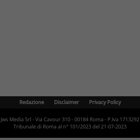
Redazione
Disclaimer
Privacy Policy
Jws Media Srl - Via Cavour 310 - 00184 Roma - P.Iva 171329210
Tribunale di Roma al n° 101/2023 del 21-07-2023