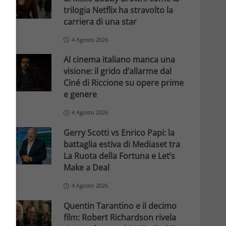
trilogia Netflix ha stravolto la
carriera di una star
4 Agosto 2026
Al cinema italiano manca una
visione: il grido d’allarme dal
Ciné di Riccione su opere prime
e genere
4 Agosto 2026
Gerry Scotti vs Enrico Papi: la
battaglia estiva di Mediaset tra
La Ruota della Fortuna e Let’s
Make a Deal
4 Agosto 2026
Quentin Tarantino e il decimo
film: Robert Richardson rivela