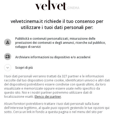
velvetcinema.it richiede il tuo consenso per
utilizzare i tuoi dati personali per:
Pubblicità e contenuti personalizzati, misurazione delle
prestazioni dei contenuti e degli annunci, ricerche sul pubblico,
ori in trappola
,
Tutto può succedere
,
L’amore non va in
sviluppo di servizi
nelle sale da oggi, 15 ottobre,
Lo stagista inaspettato
y
. Questa
coppia è inedita
, ad alcuni potrebbe
Archiviare informazioni su dispositivo e/o accedervi
a molto bene
. E è il primo punto a favore.
Secondo, la
anche questa volta dà al pubblico ciò che il pubblico si
Scopri di più
ascorrere all’insegna dell’allegria, della leggerezza e
I tuoi dati personali verranno trattati da 327 partner e le informazioni
certo, ma non si esce insoddisfatti dal cinema. Anzi.
raccolte dal tuo dispositivo (come cookie, identificatori univoci e altri dati
del dispositivo) potrebbero essere condivise con questi ultimi, da loro
 come invece accaduto più volte negli ultimi tempi.
visualizzate e memorizzate oppure essere usate nello specifico da
questo sito. Noi e i nostri partner potremmo utilizzare dati di
pagna di viaggio
. Interpreta
Ben, un sessantenne
localizzazione esatti.
Elenco dei partner
.
criversi a un programma per stagisti senior
organizzato
Alcuni fornitori potrebbero trattare i tuoi dati personali sulla base
iamento.
Come boss si ritroverà una giovane e
dell'interesse legittimo, al quale puoi opporti gestendo le tue opzioni qui
es (Hathaway)
: è lei la fondatrice dell’azienda in
sotto. Cerca un link in fondo a questa pagina o nel menu del sito per