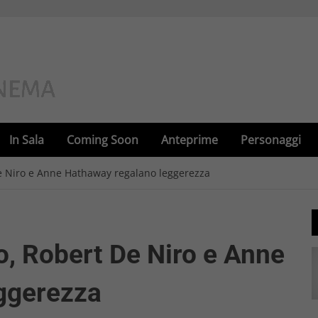
In Sala
Coming Soon
Anteprime
Personaggi
De Niro e Anne Hathaway regalano leggerezza
o, Robert De Niro e Anne
ggerezza