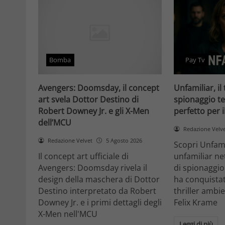
Bomba
Pay Tv
Avengers: Doomsday, il concept
Unfamiliar, il 
art svela Dottor Destino di
spionaggio te
Robert Downey Jr. e gli X-Men
perfetto per 
dell’MCU
Redazione Velv
Redazione Velvet
5 Agosto 2026
Scopri Unfami
Il concept art ufficiale di
unfamiliar net
Avengers: Doomsday rivela il
di spionaggio
design della maschera di Dottor
ha conquistat
Destino interpretato da Robert
thriller ambi
Downey Jr. e i primi dettagli degli
Felix Krame
X-Men nell'MCU
Leggi di più