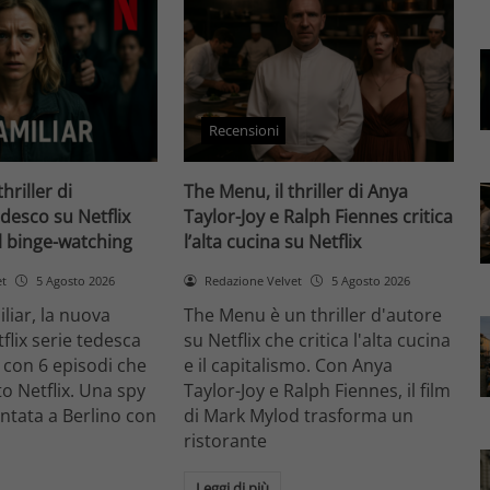
Recensioni
thriller di
The Menu, il thriller di Anya
desco su Netflix
Taylor-Joy e Ralph Fiennes critica
il binge-watching
l’alta cucina su Netflix
et
5 Agosto 2026
Redazione Velvet
5 Agosto 2026
liar, la nuova
The Menu è un thriller d'autore
flix serie tedesca
su Netflix che critica l'alta cucina
 con 6 episodi che
e il capitalismo. Con Anya
o Netflix. Una spy
Taylor-Joy e Ralph Fiennes, il film
entata a Berlino con
di Mark Mylod trasforma un
ristorante
Leggi di più