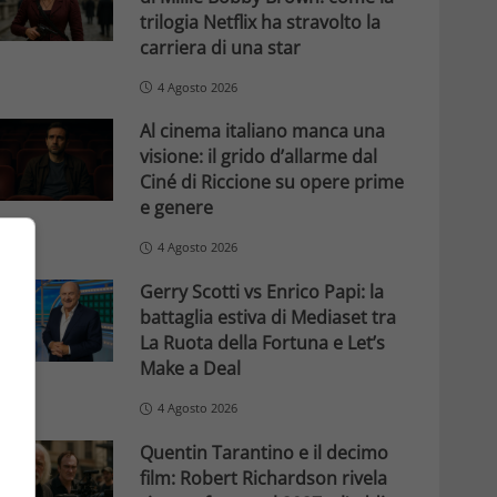
trilogia Netflix ha stravolto la
carriera di una star
4 Agosto 2026
Al cinema italiano manca una
visione: il grido d’allarme dal
Ciné di Riccione su opere prime
e genere
4 Agosto 2026
Gerry Scotti vs Enrico Papi: la
battaglia estiva di Mediaset tra
La Ruota della Fortuna e Let’s
Make a Deal
4 Agosto 2026
Quentin Tarantino e il decimo
film: Robert Richardson rivela