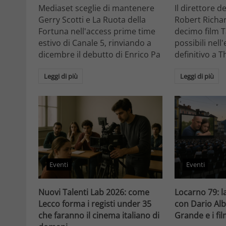
Mediaset sceglie di mantenere
Il direttore d
Gerry Scotti e La Ruota della
Robert Richa
Fortuna nell'access prime time
decimo film T
estivo di Canale 5, rinviando a
possibili nell
dicembre il debutto di Enrico Pa
definitivo a T
Leggi di più
Leggi di più
Eventi
Eventi
Nuovi Talenti Lab 2026: come
Locarno 79: la
Lecco forma i registi under 35
con Dario Alb
che faranno il cinema italiano di
Grande e i fi