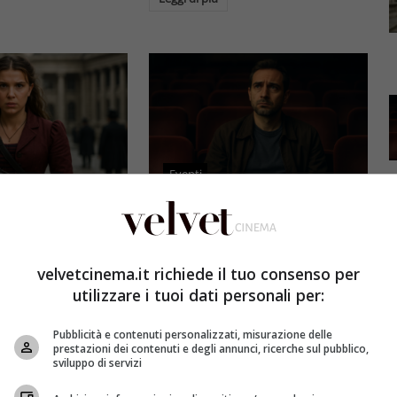
Eventi
3 e il grande salto
Al cinema italiano manca una
by Brown: come la
visione: il grido d’allarme dal
x ha stravolto la
Ciné di Riccione su opere prime
velvetcinema.it richiede il tuo consenso per
a star
e genere
utilizzare i tuoi dati personali per:
et
4 Agosto 2026
Redazione Velvet
4 Agosto 2026
Pubblicità e contenuti personalizzati, misurazione delle
mes 3, Millie
Il cinema italiano opere prime
prestazioni dei contenuti e degli annunci, ricerche sul pubblico,
compie un salto
affronta una crisi strutturale:
sviluppo di servizi
llywood.
poche new entry, scarso