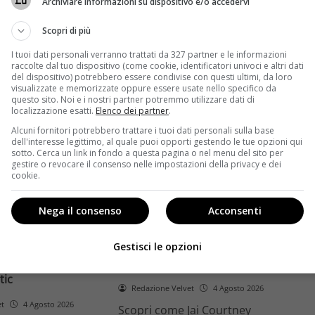
Archiviare informazioni su dispositivo e/o accedervi
ome la trilogia
ricambio generazionale e
asformato la sua
assenza di genere. L'analisi dal
Scopri di più
trice
Ciné di Riccione.
I tuoi dati personali verranno trattati da 327 partner e le informazioni
raccolte dal tuo dispositivo (come cookie, identificatori univoci e altri dati
Leggi di più
del dispositivo) potrebbero essere condivise con questi ultimi, da loro
visualizzate e memorizzate oppure essere usate nello specifico da
questo sito. Noi e i nostri partner potremmo utilizzare dati di
localizzazione esatti.
Elenco dei partner
.
Alcuni fornitori potrebbero trattare i tuoi dati personali sulla base
dell'interesse legittimo, al quale puoi opporti gestendo le tue opzioni qui
sotto. Cerca un link in fondo a questa pagina o nel menu del sito per
gestire o revocare il consenso nelle impostazioni della privacy e dei
cookie.
Anteprime
Nega il consenso
Acconsenti
tino e il decimo
Jai Courtney si riscatta con
Richardson rivela
Dangerous Animals su Prime
Gestisci le opzioni
nel 2027 e l’addio a
Video: da flop a serial killer
tic
Redazione Velvet
4 Agosto 2026
et
4 Agosto 2026
Scopri come Jai Courtney