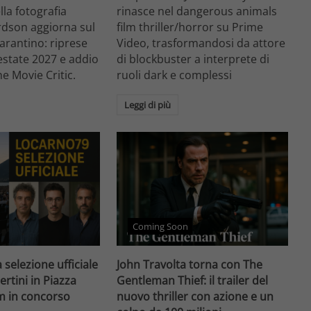
ella fotografia
rinasce nel dangerous animals
rdson aggiorna sul
film thriller/horror su Prime
arantino: riprese
Video, trasformandosi da attore
'estate 2027 e addio
di blockbuster a interprete di
he Movie Critic.
ruoli dark e complessi
Leggi di più
Coming Soon
 selezione ufficiale
John Travolta torna con The
ertini in Piazza
Gentleman Thief: il trailer del
lm in concorso
nuovo thriller con azione e un