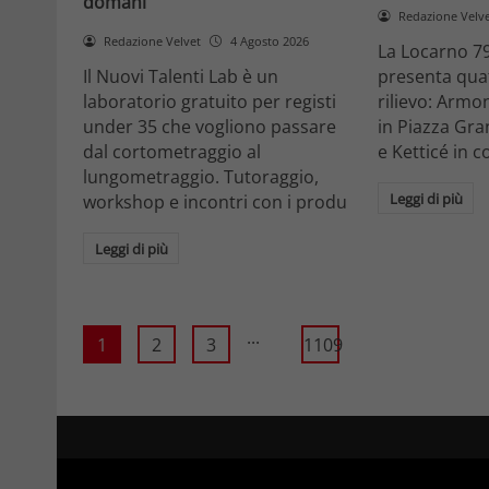
domani
Redazione Velv
Redazione Velvet
4 Agosto 2026
La Locarno 79
Il Nuovi Talenti Lab è un
presenta quatt
laboratorio gratuito per registi
rilievo: Armon
under 35 che vogliono passare
in Piazza Gra
dal cortometraggio al
e Ketticé in c
lungometraggio. Tutoraggio,
Leggi di più
workshop e incontri con i produ
Leggi di più
...
1
2
3
1109