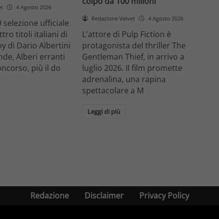
colpo da 100 milioni
et
4 Agosto 2026
Redazione Velvet
4 Agosto 2026
 selezione ufficiale
ro titoli italiani di
L'attore di Pulp Fiction è
y di Dario Albertini
protagonista del thriller The
nde, Alberi erranti
Gentleman Thief, in arrivo a
oncorso, più il do
luglio 2026. Il film promette
adrenalina, una rapina
spettacolare a M
Leggi di più
Redazione
Disclaimer
Privacy Policy