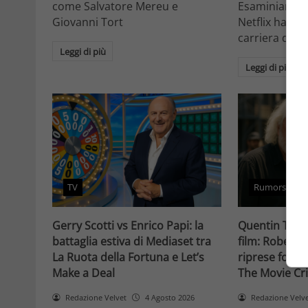
come Salvatore Mereu e
Esaminiamo c
Giovanni Tort
Netflix ha tr
carriera da at
Leggi di più
Leggi di più
TV
Rumors
Gerry Scotti vs Enrico Papi: la
Quentin Taran
battaglia estiva di Mediaset tra
film: Robert 
La Ruota della Fortuna e Let’s
riprese forse 
Make a Deal
The Movie Cri
Redazione Velvet
4 Agosto 2026
Redazione Velv