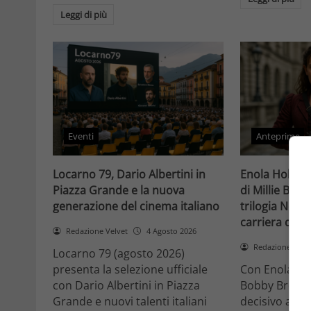
Leggi di più
Eventi
Anteprime
Locarno 79, Dario Albertini in
Enola Holmes 
Piazza Grande e la nuova
di Millie Bob
generazione del cinema italiano
trilogia Netfli
carriera di un
Redazione Velvet
4 Agosto 2026
Redazione Velv
Locarno 79 (agosto 2026)
presenta la selezione ufficiale
Con Enola Hol
con Dario Albertini in Piazza
Bobby Brown 
Grande e nuovi talenti italiani
decisivo a Ho