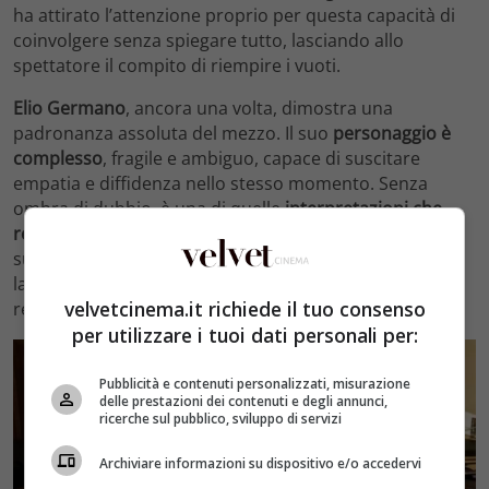
ha attirato l’attenzione proprio per questa capacità di
coinvolgere senza spiegare tutto, lasciando allo
spettatore il compito di riempire i vuoti.
Elio Germano
, ancora una volta, dimostra una
padronanza assoluta del mezzo. Il suo
personaggio è
complesso
, fragile e ambiguo, capace di suscitare
empatia e diffidenza nello stesso momento. Senza
ombra di dubbio, è una di quelle
interpretazioni che
restano addosso
, perché costruita più sui dettagli che
sugli eccessi. Uno sguardo, una pausa, una frase
lasciata a metà diventano elementi centrali di una
velvetcinema.it richiede il tuo consenso
recitazione profondamente introspettiva.
per utilizzare i tuoi dati personali per:
Pubblicità e contenuti personalizzati, misurazione
delle prestazioni dei contenuti e degli annunci,
ricerche sul pubblico, sviluppo di servizi
Archiviare informazioni su dispositivo e/o accedervi