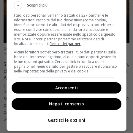
Scopri di più
I tuoi dati personali verranno trattati da 327 partner e le
informazioni raccolte dal tuo dispositivo (come cookie,
identificatori univoci e altri dati del dispositivo) potrebbero
essere condivise con questi ultimi, da loro visualizzate e
memorizzate oppure essere usate nello specifico da questo
sito. Noi e i nostri partner potremmo utilizzare dati di
localizzazione esatti.
Elenco dei partner
.
Confidenza, il film con Elio Germano gratis in streaming (Foto
Alcuni fornitori potrebbero trattare i tuoi dati personali sulla
Instagram – velvetcinema.it)
base dell'interesse legittimo, al quale puoi opporti gestendo
le tue opzioni qui sotto. Cerca un link in fondo a questa
Solo a questo punto vale la pena svelare il titolo del film,
pagina o nel menu del sito per gestire o revocare il consenso
che è
“Confidenza”
. Uscito nel
2024
e ora disponibile su
nelle impostazioni della privacy e dei cookie.
Amazon Prime Video
, il film si muove tra passato e
presente, raccontando le
dinamiche complesse
di un
Acconsenti
legame tra due persone che sembrano destinate a
separarsi, però rimangono intrappolate in un momento
Nega il consenso
di verità condivisa. Una confidenza, appunto, che
cambia tutto e che continua a pesare anche quando le
strade si dividono.
Gestisci le opzioni