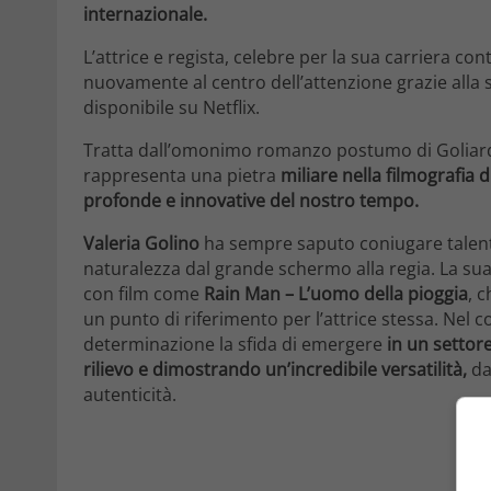
internazionale.
L’attrice e regista, celebre per la sua carriera con
nuovamente al centro dell’attenzione grazie alla 
disponibile su Netflix.
Tratta dall’omonimo romanzo postumo di Goliard
rappresenta una pietra
miliare nella filmografia d
profonde e innovative del nostro tempo.
Valeria Golino
ha sempre saputo coniugare talento 
naturalezza dal grande schermo alla regia. La sua
con film come
Rain Man – L’uomo della pioggia
, 
un punto di riferimento per l’attrice stessa. Nel 
determinazione la sfida di emergere
in un settore
rilievo e dimostrando un’incredibile versatilità,
da
autenticità.