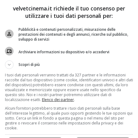
velvetcinema.it richiede il tuo consenso per
utilizzare i tuoi dati personali per:
Pubblicità e contenuti personalizzati, misurazione delle
prestazioni dei contenuti e degli annunci, ricerche sul pubblico,
sviluppo di servizi
Archiviare informazioni su dispositivo e/o accedervi
Scopri di più
I tuoi dati personali verranno trattati da 327 partner e le informazioni
ele
ha segnato un passaggio importante, affrontando
raccolte dal tuo dispositivo (come cookie, identificatori univoci e altri dati
lità e profondità. Questo film, nato anche da una
del dispositivo) potrebbero essere condivise con questi ultimi, da loro
visualizzate e memorizzate oppure essere usate nello specifico da
re,
ha mostrato il volto più intimo e riflessivo di Golino,
questo sito. Noi e i nostri partner potremmo utilizzare dati di
li complesse senza scadere in ideologismi.
localizzazione esatti.
Elenco dei partner
.
Alcuni fornitori potrebbero trattare i tuoi dati personali sulla base
 rompe gli schemi
dell'interesse legittimo, al quale puoi opporti gestendo le tue opzioni qui
sotto. Cerca un link in fondo a questa pagina o nel menu del sito per
gestire o revocare il consenso nelle impostazioni della privacy e dei
vamente approdata su Sky e Netflix la serie
“L’arte della
cookie.
a di Golino anche come regista e produttrice. La serie