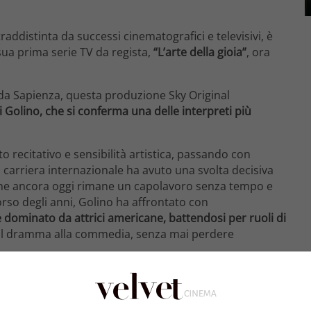
traddistinta da successi cinematografici e televisivi, è
sua prima serie TV da regista,
“L’arte della gioia”
, ora
a Sapienza, questa produzione Sky Original
i Golino, che si conferma una delle interpreti più
recitativo e sensibilità artistica, passando con
 carriera internazionale ha avuto una svolta decisiva
che ancora oggi rimane un capolavoro senza tempo e
corso degli anni, Golino ha affrontato con
 dominato da attrici americane, battendosi per ruoli di
l dramma alla commedia, senza mai perdere