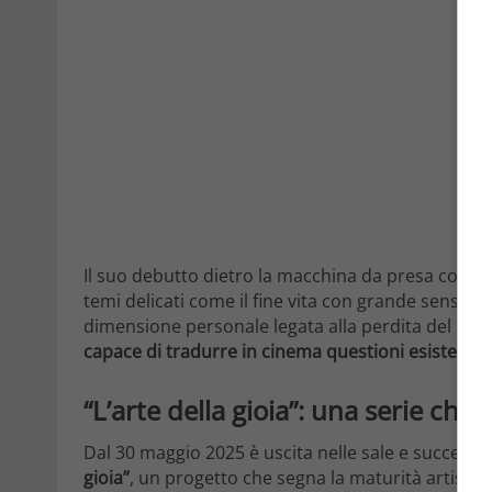
Il suo debutto dietro la macchina da presa con
Mi
temi delicati come il fine vita con grande sensibi
dimensione personale legata alla perdita del pad
capace di tradurre in cinema questioni esistenzia
“L’arte della gioia”: una serie che
Dal 30 maggio 2025 è uscita nelle sale e successi
gioia”
, un progetto che segna la maturità artistic