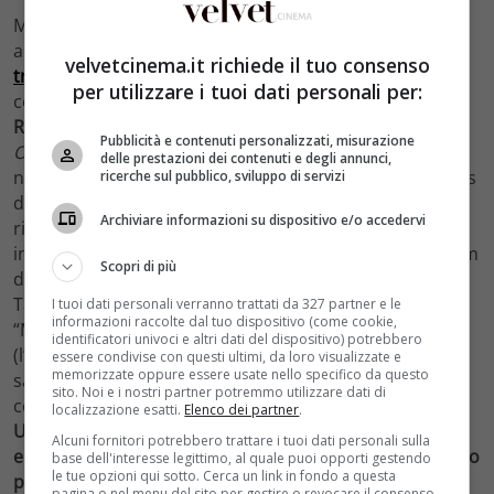
Ma queste non sono le uniche novità di cast che ci
aspettano nella seconda metà di stagione (
ecco il
velvetcinema.it richiede il tuo consenso
trailer
): sappiamo già da tempo che faremo la
per utilizzare i tuoi dati personali per:
conoscenza del
padre di Oswald, interpretato dal Paul
Reubens
. In più l’attrice
Lori Petty
, star della serie
Pubblicità e contenuti personalizzati, misurazione
Orange is the New Black
, comparirà nell’episodio 2×14
delle prestazioni dei contenuti e degli annunci,
nella parte di Jeri, un’enigmatica e appariscente hostess
ricerche sul pubblico, sviluppo di servizi
di un club underground, che darà a Bruce indizi nella
Archiviare informazioni su dispositivo e/o accedervi
ricerca dell’assassino dei suoi genitori.
Michael Bowen
,
invece, conosciuto per la sua partecipazione nei telefilm
Scopri di più
di culto
Breaking Bad
e
Lost
, (oltre che in molti film di
Tarantino) è stato scritturato per interpretare Patrick
I tuoi dati personali verranno trattati da 327 partner e le
informazioni raccolte dal tuo dispositivo (come cookie,
“Matches” Malone, un pericolosissimo killer di Gotham
identificatori univoci e altri dati del dispositivo) potrebbero
(l’assassino che sta cercando Bruce Wayne?). Infine, ci
essere condivise con questi ultimi, da loro visualizzate e
memorizzate oppure essere usate nello specifico da questo
sarà un’ulteriore aggiunta al cast:
Melinda Clarke
,
sito. Noi e i nostri partner potremmo utilizzare dati di
conosciuta nella serie
The O.C.
e in
Nikita
.
Negli Stati
localizzazione esatti.
Elenco dei partner
.
Uniti, la seconda stagione tornerà in tv con i restanti
Alcuni fornitori potrebbero trattare i tuoi dati personali sulla
episodi il 29 febbraio. In Italia, invece, il debutto è fissato
base dell'interesse legittimo, al quale puoi opporti gestendo
le tue opzioni qui sotto. Cerca un link in fondo a questa
per il 10 febbraio su Premium Action
.
pagina o nel menu del sito per gestire o revocare il consenso