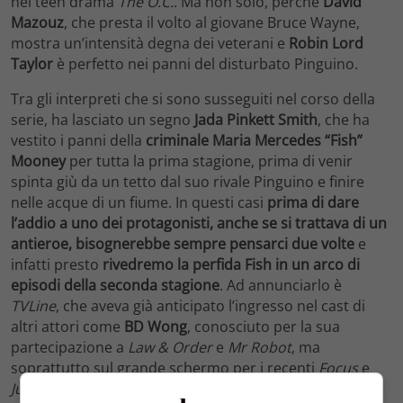
nel teen drama
The O.C.
. Ma non solo, perché
David
Mazouz
, che presta il volto al giovane Bruce Wayne,
mostra un’intensità degna dei veterani e
Robin Lord
Taylor
è perfetto nei panni del disturbato Pinguino.
Tra gli interpreti che si sono susseguiti nel corso della
serie, ha lasciato un segno
Jada Pinkett Smith
, che ha
vestito i panni della
criminale Maria Mercedes “Fish”
Mooney
per tutta la prima stagione, prima di venir
spinta giù da un tetto dal suo rivale Pinguino e finire
nelle acque di un fiume. In questi casi
prima di dare
l’addio a uno dei protagonisti, anche se si trattava di un
antieroe, bisognerebbe sempre pensarci due volte
e
infatti presto
rivedremo la perfida Fish in un arco di
episodi della seconda stagione
. Ad annunciarlo è
TVLine
, che aveva già anticipato l’ingresso nel cast di
altri attori come
BD Wong
, conosciuto per la sua
partecipazione a
Law & Order
e
Mr Robot
, ma
soprattutto sul grande schermo per i recenti
Focus
e
Jurassic World
.
Sarà il professor Hugo Strange
.